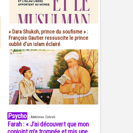
« Dara Shukoh, prince du soufisme » :
François Gautier ressuscite le prince
oublié d'un islam éclairé
Psycho
-
Abdelnour Zahrali
Farah : « J’ai découvert que mon
conjoint m’a trompée et mis une