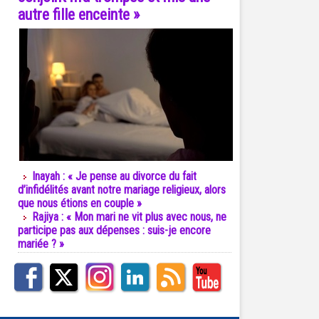
autre fille enceinte »
Inayah : « Je pense au divorce du fait
d’infidélités avant notre mariage religieux, alors
que nous étions en couple »
Rajiya : « Mon mari ne vit plus avec nous, ne
participe pas aux dépenses : suis-je encore
mariée ? »