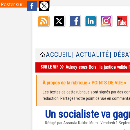
Poster sur :
ACCUEIL
| ACTUALITÉ
| DÉBA
Aulnay-sous-Bois : la justice valid
À propos de la rubrique « POINTS DE VUE »
Les textes de cette rubrique sont signés par des cont
rédaction. Partagez votre point de vue en commentair
Un socialiste va gagn
Rédigé par Assmâa Rakho Mom | Vendredi 1 Septe