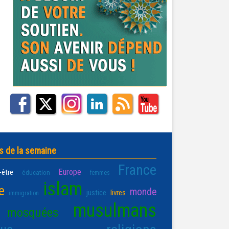
s de la semaine
France
Europe
-être
éducation
femmes
islam
e
monde
justice
livres
immigration
musulmans
mosquées