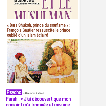
« Dara Shukoh, prince du soufisme » :
François Gautier ressuscite le prince
oublié d'un islam éclairé
Psycho
-
Abdelnour Zahrali
Farah : « J’ai découvert que mon
conjoint m’a trompée et mis une