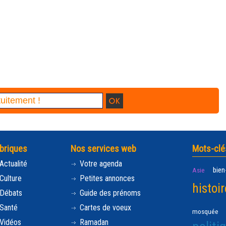
briques
Nos services web
Mots-clé
Actualité
Votre agenda
bien
Asie
Culture
Petites annonces
histoir
Débats
Guide des prénoms
Santé
Cartes de voeux
mosquée
Vidéos
Ramadan