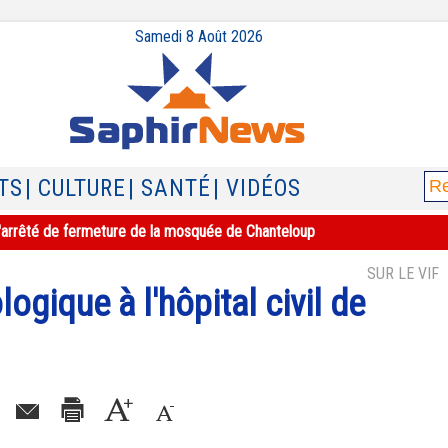
Samedi 8 Août 2026
TS
| CULTURE
| SANTÉ
| VIDÉOS
e l'arrêté de fermeture de la mosquée de Chanteloup
SUR LE VIF
ogique à l'hôpital civil de