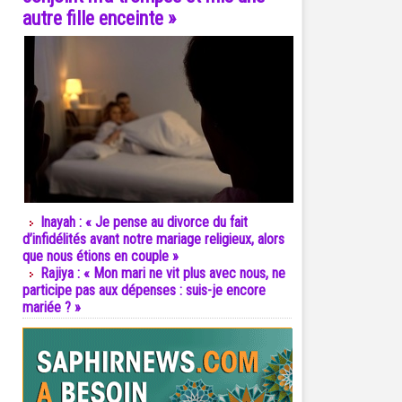
autre fille enceinte »
Inayah : « Je pense au divorce du fait
d’infidélités avant notre mariage religieux, alors
que nous étions en couple »
Rajiya : « Mon mari ne vit plus avec nous, ne
participe pas aux dépenses : suis-je encore
mariée ? »