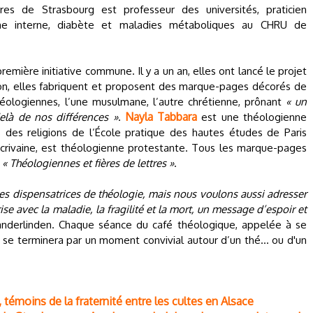
ires de Strasbourg est professeur des universités, praticien
ine interne, diabète et maladies métaboliques au CHRU de
emière initiative commune. Il y a un an, elles ont lancé le projet
son, elles fabriquent et proposent des marque-pages décorés de
héologiennes, l’une musulmane, l’autre chrétienne, prônant
« un
Nayla Tabbara
elà de nos différences »
.
est une théologienne
 des religions de l’École pratique des hautes études de Paris
écrivaine, est théologienne protestante. Tous les marque-pages
k
« Théologiennes et fières de lettres »
.
s dispensatrices de théologie, mais nous voulons aussi adresser
se avec la maladie, la fragilité et la mort, un message d’espoir et
Vanderlinden. Chaque séance du café théologique, appelée à se
s, se terminera par un moment convivial autour d’un thé… ou d'un
, témoins de la fraternité entre les cultes en Alsace