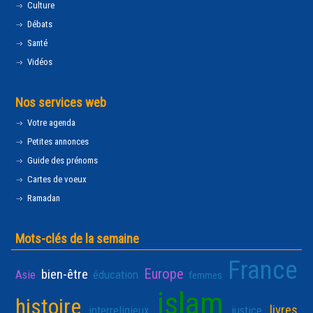
Culture
Débats
Santé
Vidéos
Nos services web
Votre agenda
Petites annonces
Guide des prénoms
Cartes de voeux
Ramadan
Mots-clés de la semaine
France
Europe
bien-être
Asie
éducation
femmes
islam
histoire
livres
interreligieux
justice