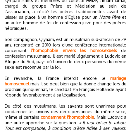
sympathisants et membres du collectif HM2F, l’imam Jamal,
chargé du groupe Prière et Médiation au sein de
l’association, a récité les prières traditionnelles avant de
laisser sa place à un homme d’Eglise pour un
Notre Père
et
un autre homme de foi de confession juive pour des prières
hébraïques.
Son compagnon, Qiyaam, est un musulman sud-africain de 29
ans, rencontré en 2010 lors d'une conférence internationale
concernant
l’homophobie envers les homosexuels
de
confession musulmane. Il est marié légalement à Ludovic en
Afrique du Sud, pays où l’union de deux personnes du même
sexe est reconnue par la loi.
En revanche, la France interdit encore le
mariage
homosexuel
mais il se peut bien que la donne change lors du
prochain quinquennat, le candidat PS François Hollande ayant
répondu favorablement à sa légalisation.
Du côté des musulmans, les savants sont unanimes pour
condamner les unions des deux personnes du même sexe,
même si certains
condamnent l'homophobie
. Mais Ludovic a
une autre approche sur la question.
« Il faut briser le tabou.
Tout est compatible, à condition d’être fidèle à ses valeurs.