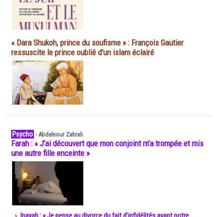
« Dara Shukoh, prince du soufisme » : François Gautier
ressuscite le prince oublié d'un islam éclairé
Psycho
-
Abdelnour Zahrali
Farah : « J’ai découvert que mon conjoint m’a trompée et mis
une autre fille enceinte »
Inayah : « Je pense au divorce du fait d’infidélités avant notre