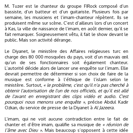
M. Tuzer est le chanteur du groupe FIRock composé d’un
bassiste, d’un batteur et d’un guitariste. Plusieurs fois par
semaine, les musiciens et l’imam-chanteur répètent. Ils se
produisent même sur scène. C’est d’ailleurs lors d’un concert
à Kas, la ville de naissance de l’imam, en août dernier, qu’il se
fait remarquer. Soigneusement vêtu, il fait le show devant le
public. Mais son activité dérange.
Le Diyanet, le ministère des Affaires religieuses turc en
charge des 80 000 mosquées du pays, voit d’un mauvais œil
qu’un de ses fonctionnaires soit également chanteur.
L’autorité décide alors de lancer une enquête sur l’imam. Elle
devrait permettre de déterminer si son choix de faire de la
musique est conforme à l’éthique de l’islam selon le
ministère. Surtout,
« le problème, c'est qu'il n'a pas cherché à
obtenir l'autorisation de l'un de nos officiels, et qu’il est allé
de l'avant en enregistrant des clips vidéo et audio. C'est
pourquoi nous menons une enquête »
, précise Abdul Kadir
Ozkan, du service de presse de la Diyanet à
Al Jazeera
.
L’imam, qui ne voit aucune contradiction entre le fait de
chanter et d’être imam, qualifie sa musique de
« réunion de
l’âme avec Dieu »
. Mais beaucoup s’opposent à cette idée