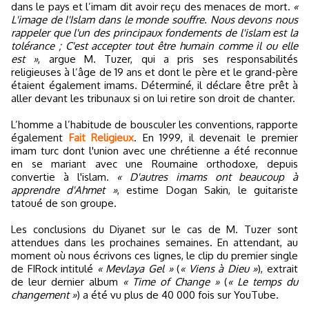
dans le pays et l’imam dit avoir reçu des menaces de mort.
«
L'image de l'Islam dans le monde souffre. Nous devons nous
rappeler que l'un des principaux fondements de l'islam est la
tolérance ; C'est accepter tout être humain comme il ou elle
est »
, argue M. Tuzer, qui a pris ses responsabilités
religieuses à l’âge de 19 ans et dont le père et le grand-père
étaient également imams. Déterminé, il déclare être prêt à
aller devant les tribunaux si on lui retire son droit de chanter.
L’homme a l’habitude de bousculer les conventions, rapporte
également
Fait Religieux
. En 1999, il devenait le premier
imam turc dont l'union avec une chrétienne a été reconnue
en se mariant avec une Roumaine orthodoxe, depuis
convertie à l'islam.
« D'autres imams ont beaucoup à
apprendre d'Ahmet »
, estime Dogan Sakin, le guitariste
tatoué de son groupe.
Les conclusions du Diyanet sur le cas de M. Tuzer sont
attendues dans les prochaines semaines. En attendant, au
moment où nous écrivons ces lignes, le clip du premier single
de FIRock intitulé
« Mevlaya Gel »
(
« Viens à Dieu »
), extrait
de leur dernier album
« Time of Change »
(
« Le temps du
changement »
) a été vu plus de 40 000 fois sur YouTube.