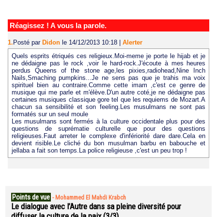
Réagissez ! A vous la parole.
1.
Posté par
Didon
le 14/12/2013 10:18
|
Alerter
Quels esprits étriqués ces religieux.Moi-meme je porte le hijab et je
ne dédaigne pas le rock ,voir le hard-rock.J'écoute à mes heures
perdus Queens of the stone age,les pixies,radiohead,Nine Inch
Nails,Smaching pumpkins...Je ne sens pas que je trahis ma voix
spirituel bien au contraire.Comme cette imam ,c'est ce genre de
musique qui me parle et m'élève.D'un autre coté,je ne dédaigne pas
certaines musiques classique gore tel que les requiems de Mozart.A
chacun sa sensibilité et son feeling.Les musulmans ne sont pas
formatés sur un seul moule
Les musulmans sont fermés à la culture occidentale plus pour des
questions de suprématie culturelle que pour des questions
religieuses.Faut arreter le complexe d'infériorité dare dare.Cela en
devient risible.Le cliché du bon musulman barbu en babouche et
jellaba a fait son temps.La police religieuse ,c'est un peu trop !
Points de vue
-
Mohammed El Mahdi Krabch
Le dialogue avec l’Autre dans sa pleine diversité pour
diffuser la culture de la paix (3/3)