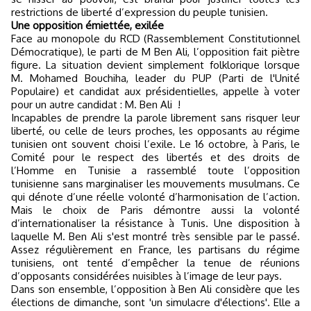
restrictions de liberté d’expression du peuple tunisien.
Une opposition émiettée, exilée
Face au monopole du RCD (Rassemblement Constitutionnel
Démocratique), le parti de M Ben Ali, l’opposition fait piètre
figure. La situation devient simplement folklorique lorsque
M. Mohamed Bouchiha, leader du PUP (Parti de l'Unité
Populaire) et candidat aux présidentielles, appelle à voter
pour un autre candidat : M. Ben Ali !
Incapables de prendre la parole librement sans risquer leur
liberté, ou celle de leurs proches, les opposants au régime
tunisien ont souvent choisi l’exile. Le 16 octobre, à Paris, le
Comité pour le respect des libertés et des droits de
l’Homme en Tunisie a rassemblé toute l’opposition
tunisienne sans marginaliser les mouvements musulmans. Ce
qui dénote d’une réelle volonté d’harmonisation de l’action.
Mais le choix de Paris démontre aussi la volonté
d’internationaliser la résistance à Tunis. Une disposition à
laquelle M. Ben Ali s'est montré très sensible par le passé.
Assez régulièrement en France, les partisans du régime
tunisiens, ont tenté d’empêcher la tenue de réunions
d’opposants considérées nuisibles à l’image de leur pays.
Dans son ensemble, l’opposition à Ben Ali considère que les
élections de dimanche, sont 'un simulacre d'élections'. Elle a