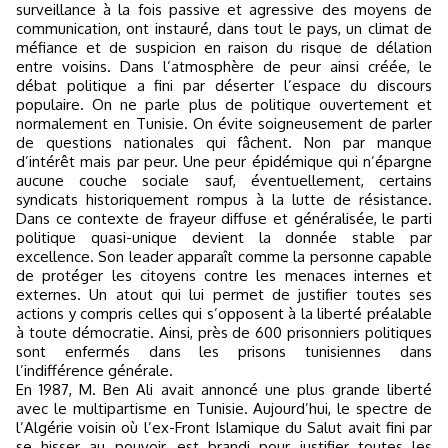
surveillance à la fois passive et agressive des moyens de
communication, ont instauré, dans tout le pays, un climat de
méfiance et de suspicion en raison du risque de délation
entre voisins. Dans l’atmosphère de peur ainsi créée, le
débat politique a fini par déserter l’espace du discours
populaire. On ne parle plus de politique ouvertement et
normalement en Tunisie. On évite soigneusement de parler
de questions nationales qui fâchent. Non par manque
d’intérêt mais par peur. Une peur épidémique qui n’épargne
aucune couche sociale sauf, éventuellement, certains
syndicats historiquement rompus à la lutte de résistance.
Dans ce contexte de frayeur diffuse et généralisée, le parti
politique quasi-unique devient la donnée stable par
excellence. Son leader apparaît comme la personne capable
de protéger les citoyens contre les menaces internes et
externes. Un atout qui lui permet de justifier toutes ses
actions y compris celles qui s’opposent à la liberté préalable
à toute démocratie. Ainsi, près de 600 prisonniers politiques
sont enfermés dans les prisons tunisiennes dans
l’indifférence générale.
En 1987, M. Ben Ali avait annoncé une plus grande liberté
avec le multipartisme en Tunisie. Aujourd’hui, le spectre de
l’Algérie voisin où l’ex-Front Islamique du Salut avait fini par
se hisser au pouvoir, est brandi pour justifier toutes les