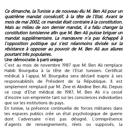
Ce dimanche, la Tunisie a de nouveau élu M. Ben Ali pour un
quatrième mandat consécutif, à la tête de l’Etat. Avant le
mois de mai 2002, ce mandat était contraire à la constitution.
Mais au milieu de son dernier mandat, il a fallu changer la
constitution tunisienne afin que M. Ben Ali puisse briguer un
mandat supplémentaire. La manœuvre n’a pas échappé à
l’opposition politique qui s’est néanmoins divisée sur la
résistance à opposer au pouvoir de M. Ben Ali aux allures
pourtant très populaires.
Une démocratie à parti unique
C’est au mois de novembre 1987 que M. Ben Ali remplace
Habib Bourguiba à la tête de l’Etat tunisien. Certificat
médical à l’appui, M. Bourguiba sera déclaré inapte à ses
responsabilités de Président de la République. Il est
simplement remplacé par M. Zine el Abidine Ben Ali. Depuis
ce coup d’Etat médical de 1987, M. Ben Ali n’a cessé
d’inscrire son empreinte tant sur les consciences individuelles
que sur les institutions du pays.
En tunisie, la présence continuelle de forces militaires dans
les espaces publics crée un état psychologique de guerre
dont l’adversaire n’est pas désigné. L’omniprésence
d’agents de renseignements, réels ou supposés, la