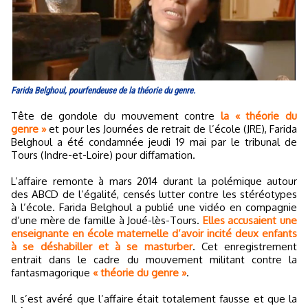
Farida Belghoul, pourfendeuse de la théorie du genre.
Tête de gondole du mouvement contre
la « théorie du
genre »
et pour les Journées de retrait de l’école (JRE), Farida
Belghoul a été condamnée jeudi 19 mai par le tribunal de
Tours (Indre-et-Loire) pour diffamation.
L’affaire remonte à mars 2014 durant la polémique autour
des ABCD de l’égalité, censés lutter contre les stéréotypes
à l’école. Farida Belghoul a publié une vidéo en compagnie
d’une mère de famille à Joué-lès-Tours.
Elles accusaient une
enseignante en école maternelle d’avoir incité deux enfants
à se déshabiller et à se masturber
. Cet enregistrement
entrait dans le cadre du mouvement militant contre la
fantasmagorique
« théorie du genre »
.
Il s’est avéré que l’affaire était totalement fausse et que la