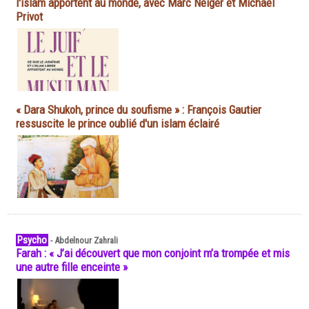
l'islam apportent au monde, avec Marc Neiger et Michaël
Privot
« Dara Shukoh, prince du soufisme » : François Gautier
ressuscite le prince oublié d'un islam éclairé
Psycho
-
Abdelnour Zahrali
Farah : « J’ai découvert que mon conjoint m’a trompée et mis
une autre fille enceinte »