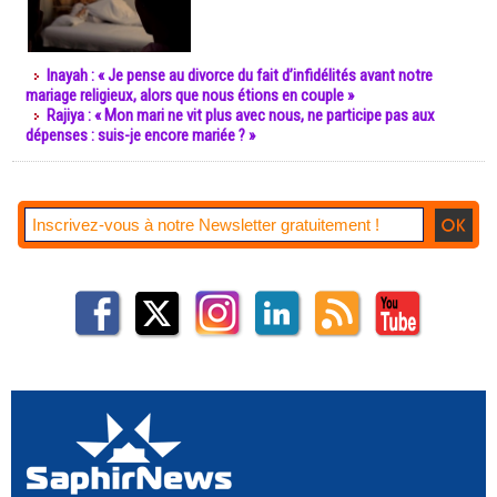
Inayah : « Je pense au divorce du fait d’infidélités avant notre
mariage religieux, alors que nous étions en couple »
Rajiya : « Mon mari ne vit plus avec nous, ne participe pas aux
dépenses : suis-je encore mariée ? »