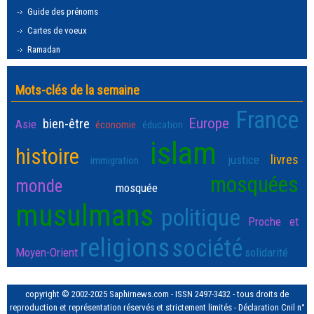
Guide des prénoms
Cartes de voeux
Ramadan
Mots-clés de la semaine
France
Europe
bien-être
Asie
économie
éducation
islam
histoire
livres
justice
immigration
mosquées
monde
mosquée
musulmans
politique
Proche et
religions
société
Moyen-Orient
solidarité
copyright © 2002-2025 Saphirnews.com - ISSN 2497-3432 - tous droits de
reproduction et représentation réservés et strictement limités - Déclaration Cnil n°