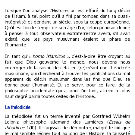
Lorsque l’on analyse l’Histoire, on est effaré du long déclin
de l’islam, à tel point qu’il a fini par tomber, dans sa quasi-
intégralité et pendant un siècle, sous la coupe européenne.
Qu’il est loin le temps de son âge d’or, celui qui aurait donné
à penser à tout observateur extraterrestre averti, s’il avait
existé, que les pays musulmans étaient le phare de
l’humanité !
En tant qu’
« homo islamicus »
, c’est-à-dire être croyant au
fait que Dieu gouverne le monde, nous devons nous
interroger de la raison de cela, en (re)créant une théodicée
musulmane, qui chercherait à trouver les justifications du mal
apparent du déclin musulman dans les fins que Dieu se
donne pour l’humanité. Et se servir, pour ce faire, de la
philosophie occidentale qui a, pour l’instant, atteint le plus
haut degré parmi toutes celles de l’Histoire…
La théodicée
La théodicée fut un terme inventé par Gottfried Wilhelm
Leibniz, philosophe allemand des Lumières (
Essais de
théodicée
, 1710). Il s’agissait de démontrer, malgré le fait que
le mal semble régner tout au long de l’Histoire, la fausseté