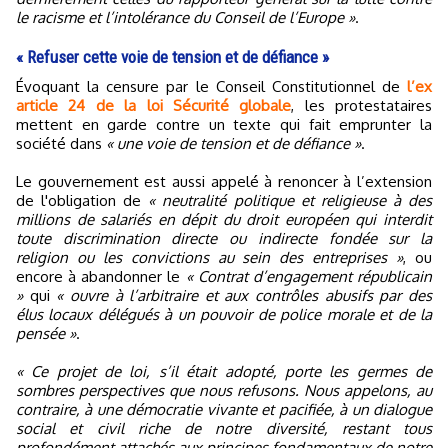
le racisme et l’intolérance du Conseil de l’Europe »
.
« Refuser cette voie de tension et de défiance »
Évoquant la censure par le Conseil Constitutionnel de
l’ex
article 24 de la loi Sécurité globale
, les protestataires
mettent en garde contre un texte qui fait emprunter la
société dans
« une voie de tension et de défiance »
.
Le gouvernement est aussi appelé à renoncer à l’extension
de l'obligation de
« neutralité politique et religieuse à des
millions de salariés en dépit du droit européen qui interdit
toute discrimination directe ou indirecte fondée sur la
religion ou les convictions au sein des entreprises »
, ou
encore à abandonner le
« Contrat d’engagement républicain
»
qui
« ouvre à l’arbitraire et aux contrôles abusifs par des
élus locaux délégués à un pouvoir de police morale et de la
pensée »
.
« Ce projet de loi, s’il était adopté, porte les germes de
sombres perspectives que nous refusons. Nous appelons, au
contraire, à une démocratie vivante et pacifiée, à un dialogue
social et civil riche de notre diversité, restant tous
profondément attachés aux principes fondamentaux de notre