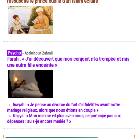
ressuscite le prince oublié d'un islam éclairé
Psycho
-
Abdelnour Zahrali
Farah : « J’ai découvert que mon conjoint m’a trompée et mis
une autre fille enceinte »
Inayah : « Je pense au divorce du fait d’infidélités avant notre
mariage religieux, alors que nous étions en couple »
Rajiya : « Mon mari ne vit plus avec nous, ne participe pas aux
dépenses : suis-je encore mariée ? »