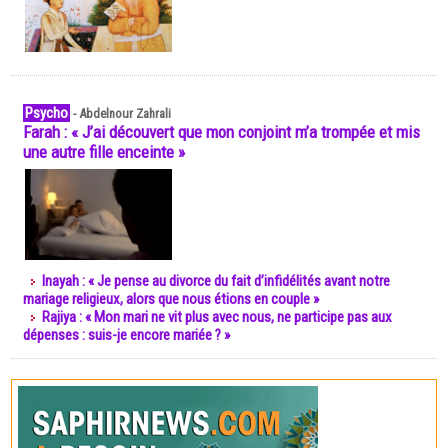
Psycho
-
Abdelnour Zahrali
Farah : « J’ai découvert que mon conjoint m’a trompée et mis
une autre fille enceinte »
Inayah : « Je pense au divorce du fait d’infidélités avant notre
mariage religieux, alors que nous étions en couple »
Rajiya : « Mon mari ne vit plus avec nous, ne participe pas aux
dépenses : suis-je encore mariée ? »