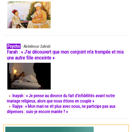
Psycho
-
Abdelnour Zahrali
Farah : « J’ai découvert que mon conjoint m’a trompée et mis
une autre fille enceinte »
Inayah : « Je pense au divorce du fait d’infidélités avant notre
mariage religieux, alors que nous étions en couple »
Rajiya : « Mon mari ne vit plus avec nous, ne participe pas aux
dépenses : suis-je encore mariée ? »