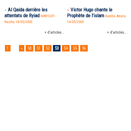
Al Qaida derrière les
Victor Hugo chante le
attentats de Ryiad
Prophète de l’islam
MAYOUFI
Bamba Amara
Naziha 14/05/2003
14/05/2003
+ d'articles...
+ d'articles...
1
...
«
50
51
52
53
54
55
56