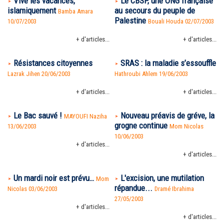
Vive les vacances,
Le CBSP, une ONG française
islamiquement
au secours du peuple de
Bamba Amara
Palestine
10/07/2003
Bouali Houda 02/07/2003
+ d'articles...
+ d'articles...
Résistances citoyennes
SRAS : la maladie s’essouffle
Lazrak Jihen 20/06/2003
Hathroubi Ahlem 19/06/2003
+ d'articles...
+ d'articles...
Le Bac sauvé !
Nouveau préavis de gréve, la
MAYOUFI Naziha
grogne continue
13/06/2003
Mom Nicolas
10/06/2003
+ d'articles...
+ d'articles...
Un mardi noir est prévu…
L'excision, une mutilation
Mom
répandue...
Nicolas 03/06/2003
Dramé Ibrahima
27/05/2003
+ d'articles...
+ d'articles...