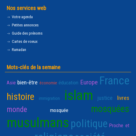
Nos services web
Votre agenda
Petites annonces
Guide des prénoms
Cartes de voeux
Ramadan
Mots-clés de la semaine
France
Europe
bien-être
Asie
éducation
économie
islam
histoire
justice
livres
immigration
mosquées
monde
mosquée
musulmans
politique
Proche et