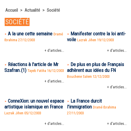
Accueil
>
Actualité
>
Société
SOCIÉTÉ
A la une cette semaine
Manifester contre la loi anti-
Dramé
voile
Ibrahima 27/12/2003
Lazrak Jihen 19/12/2003
+ d'articles...
+ d'articles...
Réactions à l'article de Mr
De plus en plus de Français
Szafran.(1)
adhèrent aux idées du FN
Tayeb Fatiha 16/12/2003
Bouchene Salem 12/12/2003
+ d'articles...
+ d'articles...
ConneXion: un nouvel espace
La France durcit
artistique islamique en France
l'immigration
Dramé Ibrahima
Lazrak Jihen 05/12/2003
27/11/2003
+ d'articles...
+ d'articles...