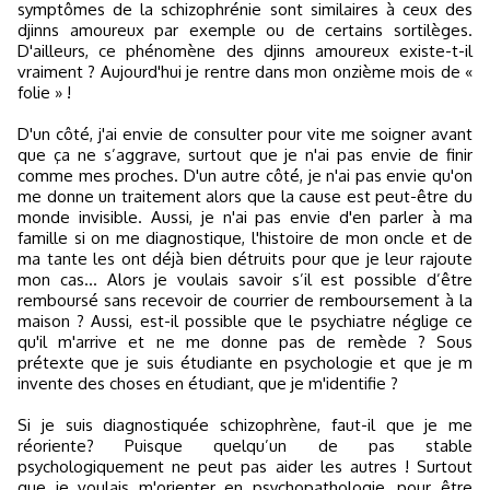
symptômes de la schizophrénie sont similaires à ceux des
djinns amoureux par exemple ou de certains sortilèges.
D'ailleurs, ce phénomène des djinns amoureux existe-t-il
vraiment ? Aujourd'hui je rentre dans mon onzième mois de «
folie » !
D'un côté, j'ai envie de consulter pour vite me soigner avant
que ça ne s’aggrave, surtout que je n'ai pas envie de finir
comme mes proches. D'un autre côté, je n'ai pas envie qu'on
me donne un traitement alors que la cause est peut-être du
monde invisible. Aussi, je n'ai pas envie d'en parler à ma
famille si on me diagnostique, l'histoire de mon oncle et de
ma tante les ont déjà bien détruits pour que je leur rajoute
mon cas... Alors je voulais savoir s’il est possible d’être
remboursé sans recevoir de courrier de remboursement à la
maison ? Aussi, est-il possible que le psychiatre néglige ce
qu'il m'arrive et ne me donne pas de remède ? Sous
prétexte que je suis étudiante en psychologie et que je m
invente des choses en étudiant, que je m'identifie ?
Si je suis diagnostiquée schizophrène, faut-il que je me
réoriente? Puisque quelqu’un de pas stable
psychologiquement ne peut pas aider les autres ! Surtout
que je voulais m'orienter en psychopathologie, pour être