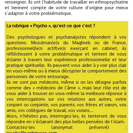
renseigner. Ils ont l’habitude de travailler en ethnopsychiatrie
et tiennent compte de votre culture d’origine pour mieux
s’adapter à votre problématique.
La rubrique « Psycho », qu’est-ce que c’est ?
Des psychologues et psychanalystes répondent à vos
questions. Musulman(e)s du Maghreb ou de France,
professionnel(le)s actif(ve)s exerçant en cabinet, ils
réfléchissent à votre problématique et tentent de vous
éclairer à travers leur expérience professionnelle et leur
pratique spirituelle. Ils peuvent vous aider à y voir plus clair
en vous-même ou à mieux décrypter le comportement des
personnes de votre entourage.
Ils ne sont pas médecins, même si on les désigne parfois
comme des « médecins de l’âme », mais leur rôle est de
vous aider à trouver en vous-même la meilleure réponse à
vos interrogations sur vos relations aux autres, votre
conjoint ou conjointe, vos parents, vos frères et sœurs, vos
amis, vos collègues de travail, vos voisins...
Alors, n’hésitez pas, interrogez-les, ils tenteront de vous
répondre en s’éclairant des plus belles pensées de l’islam.
Contactez-les (anonymat préservé) :
psycho@saphirnews.com