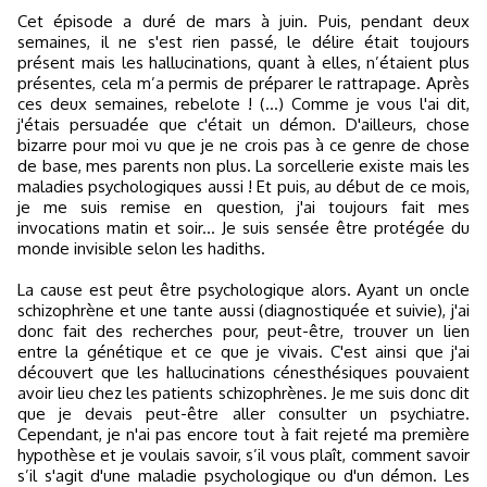
Cet épisode a duré de mars à juin. Puis, pendant deux
semaines, il ne s'est rien passé, le délire était toujours
présent mais les hallucinations, quant à elles, n’étaient plus
présentes, cela m’a permis de préparer le rattrapage. Après
ces deux semaines, rebelote ! (...) Comme je vous l'ai dit,
j'étais persuadée que c'était un démon. D'ailleurs, chose
bizarre pour moi vu que je ne crois pas à ce genre de chose
de base, mes parents non plus. La sorcellerie existe mais les
maladies psychologiques aussi ! Et puis, au début de ce mois,
je me suis remise en question, j'ai toujours fait mes
invocations matin et soir... Je suis sensée être protégée du
monde invisible selon les hadiths.
La cause est peut être psychologique alors. Ayant un oncle
schizophrène et une tante aussi (diagnostiquée et suivie), j'ai
donc fait des recherches pour, peut-être, trouver un lien
entre la génétique et ce que je vivais. C'est ainsi que j'ai
découvert que les hallucinations cénesthésiques pouvaient
avoir lieu chez les patients schizophrènes. Je me suis donc dit
que je devais peut-être aller consulter un psychiatre.
Cependant, je n'ai pas encore tout à fait rejeté ma première
hypothèse et je voulais savoir, s’il vous plaît, comment savoir
s’il s'agit d'une maladie psychologique ou d'un démon. Les