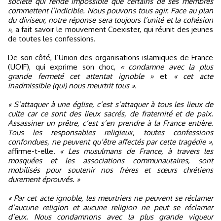
société qui rende impossible que certains de ses membres
commettent l’indicible. Nous pouvons tous agir. Face au plan
du diviseur, notre réponse sera toujours l’unité et la cohésion
»
, a fait savoir le mouvement Coexister, qui réunit des jeunes
de toutes les confessions.
De son côté, l’Union des organisations islamiques de France
(UOIF), qui exprime son choc,
« condamne avec la plus
grande fermeté cet attentat ignoble »
et
« cet acte
inadmissible (qui) nous meurtrit tous ».
« S’attaquer à une église, c’est s’attaquer à tous les lieux de
culte car ce sont des lieux sacrés, de fraternité et de paix.
Assassiner un prêtre, c’est s’en prendre à la France entière.
Tous les responsables religieux, toutes confessions
confondues, ne peuvent qu’être affectés par cette tragédie »
,
affirme-t-elle.
« Les musulmans de France, à travers les
mosquées et les associations communautaires, sont
mobilisés pour soutenir nos frères et sœurs chrétiens
durement éprouvés. »
« Par cet acte ignoble, les meurtriers ne peuvent se réclamer
d’aucune religion et aucune religion ne peut se réclamer
d’eux. Nous condamnons avec la plus grande vigueur