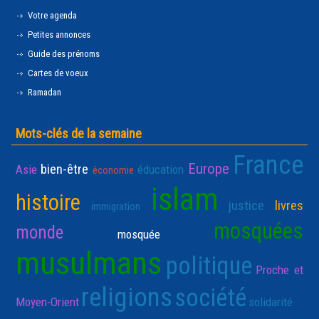
Votre agenda
Petites annonces
Guide des prénoms
Cartes de voeux
Ramadan
Mots-clés de la semaine
France
Europe
bien-être
Asie
éducation
économie
islam
histoire
justice
livres
immigration
mosquées
monde
mosquée
musulmans
politique
Proche et
religions
société
Moyen-Orient
solidarité