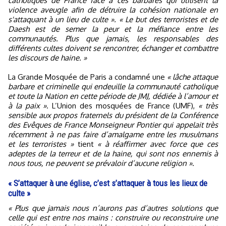
catholiques de France face à ces barbares qui utilisent la
violence aveugle afin de détruire la cohésion nationale en
s'attaquant à un lieu de culte ». « Le but des terroristes et de
Daesh est de semer la peur et la méfiance entre les
communautés. Plus que jamais, les responsables des
différents cultes doivent se rencontrer, échanger et combattre
les discours de haine. »
La Grande Mosquée de Paris a condamné une
« lâche attaque
barbare et criminelle qui endeuille la communauté catholique
et toute la Nation en cette période de JMJ, dédiée à l’amour et
à la paix »
. L’Union des mosquées de France (UMF),
« très
sensible aux propos fraternels du président de la Conférence
des Evêques de France Monseigneur Pontier qui appelait très
récemment à ne pas faire d’amalgame entre les musulmans
et les terroristes »
tient
« à réaffirmer avec force que ces
adeptes de la terreur et de la haine, qui sont nos ennemis à
nous tous, ne peuvent se prévaloir d’aucune religion »
.
« S’attaquer à une église, c’est s’attaquer à tous les lieux de
culte »
« Plus que jamais nous n’aurons pas d’autres solutions que
celle qui est entre nos mains : construire ou reconstruire une