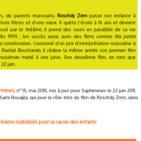
rs, de parents marocains,
Roschdy Zem
passe son enfance à
rois frères et d’une sœur. Il quitte l’école à 16 ans et devient
ssé par le théâtre, il prend des cours en parallèle de sa vie
 dès 1995 ; les succès aussi, avec des films comme
Ma petite
 consécration. Couronné d’un prix d’interprétation masculine à
e Rachid Bouchareb, il réalise la même année son premier film
 musulman marié à une juive. Son deuxième film, en tant que
 22 juin.
mnews
, n° 15, mai 2010, mis à jour pour Saphirnews le 22 juin 2011.
Sami Bouajila, qui joue le rôle-titre du film de Roschdy Zem, dans
stiniens mobilisés pour la cause des enfants