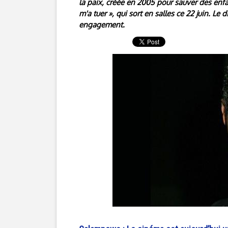
la paix, créée en 2005 pour sauver des enfa
m'a tuer », qui sort en salles ce 22 juin. L
engagement.