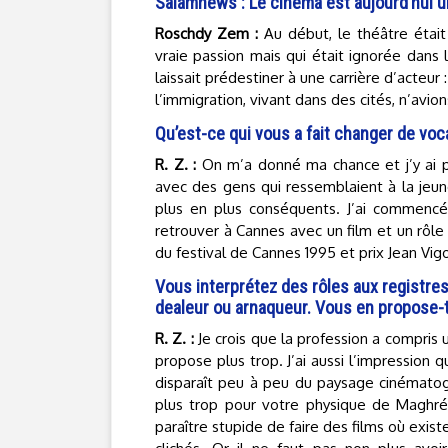
Salamnews : Le cinéma est aujourd’hui un
Roschdy Zem :
Au début, le théâtre étai
vraie passion mais qui était ignorée dans 
laissait prédestiner à une carrière d’acteur
l’immigration, vivant dans des cités, n’avio
Qu’est-ce qui vous a fait changer de voc
R. Z. :
On m’a donné ma chance et j’y ai p
avec des gens qui ressemblaient à la jeun
plus en plus conséquents. J’ai commencé 
retrouver à Cannes avec un film et un rôle
du festival de Cannes 1995 et prix Jean Vigo 
Vous interprétez des rôles aux registres
dealeur ou arnaqueur. Vous en propose-
R. Z. :
Je crois que la profession a compris
propose plus trop. J’ai aussi l’impression 
disparaît peu à peu du paysage cinématogr
plus trop pour votre physique de Maghréb
paraître stupide de faire des films où exist