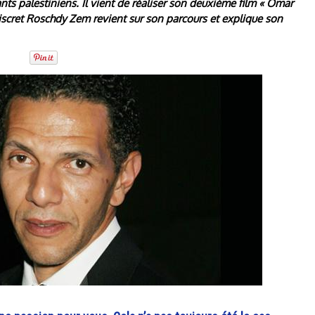
nts palestiniens. Il vient de réaliser son deuxième film « Omar
e discret Roschdy Zem revient sur son parcours et explique son