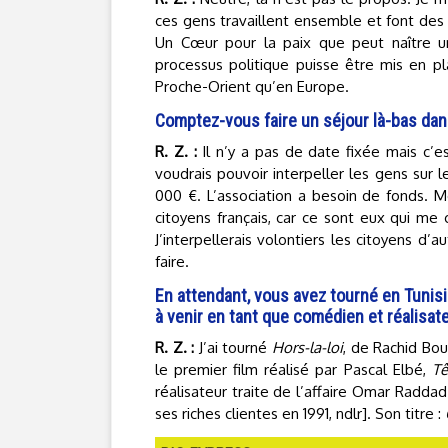
ces gens travaillent ensemble et font des
Un Cœur pour la paix que peut naître un
processus politique puisse être mis en pla
Proche-Orient qu’en Europe.
Comptez-vous faire un séjour là-bas dans
R. Z. :
Il n’y a pas de date fixée mais c’es
voudrais pouvoir interpeller les gens sur 
000 €. L’association a besoin de fonds. M
citoyens français, car ce sont eux qui me 
J’interpellerais volontiers les citoyens d’a
faire.
En attendant, vous avez tourné en Tunisi
à venir en tant que comédien et réalisat
R. Z. :
J’ai tourné
Hors-la-loi
, de Rachid Bou
le premier film réalisé par Pascal Elbé,
Tê
réalisateur traite de l’affaire Omar Radda
ses riches clientes en 1991, ndlr]. Son titre :