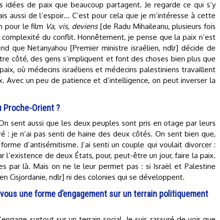
es idées de paix que beaucoup partagent. Je regarde ce qui s’y
ais aussi de l’espoir… C’est pour cela que je m’intéresse à cette
n pour le film
Va, vis, deviens
[de Radu Mihaileanu, plusieurs fois
a complexité du conflit. Honnêtement, je pense que la paix n’est
d que Netanyahou [Premier ministre israélien, ndlr] décide de
re côté, des gens s’impliquent et font des choses bien plus que
paix, où médecins israéliens et médecins palestiniens travaillent
. Avec un peu de patience et d’intelligence, on peut inverser la
u Proche-Orient ?
On sent aussi que les deux peuples sont pris en otage par leurs
ré : je n’ai pas senti de haine des deux côtés. On sent bien que,
 forme d’antisémitisme. J’ai senti un couple qui voulait divorcer :
ar l’existence de deux États, pour, peut-être un jour, faire la paix.
 par là. Mais on ne le leur permet pas : si Israël et Palestine
[en Cisjordanie, ndlr] ni des colonies qui se développent.
 vous une forme d’engagement sur un terrain politiquement
’engage surtout sur un terrain social. Je suis rassuré de voir que