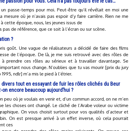
e passion pour vous. Cela n’a pas toujours été le cas…
t un passe-temps pour moi. Peut-être qu’il révélait en moi une
la mesure où je n’avais pas espoir d’y faire carrière. Rien ne me
 : à cette époque, nous, les jeunes issus de
ns pas de référence, que ce soit à l’écran ou sur scène.
ation ?
ris goût. Une vague de réalisateurs a décidé de faire des films
esse de l’époque. De là, je me suis retrouvé avec des rôles de
à prendre ces rôles au sérieux et à travailler davantage. Se
 important nous change. N’oublies que tu vas mourir [prix du jury
1995, ndlr] m’a mis le pied à l’étrier.
 divers tout en essayant de fuir les rôles clichés du Beur
t-on encore beaucoup aujourd’hui ?
 un peu où je voulais en venir et, d’un commun accord, on ne m’en
que les choses ont changé. Le cliché de l’Arabe voleur ou victime
aphique. On vous choisit surtout pour vos qualités d’acteur et
in. On est presque arrivé à un effet inverse, où cela pourrait
ent ces