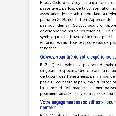
R. Z. :
Celle d’un citoyen français qui a d
passe avec, parfois, de la consternation m
association. Je me suis rendu dans la régio
primé en 2005, ndlr] et on s’aperçoit de l
pas pour demain. Surtout quand on appren
développer de nouvelles colonies. D’un aut
symboliques. Le travail d’Un Cœur pour la 
en binôme, vaut tous les processus de paix
tendance.
Qu’avez-vous tiré de votre expérience a
R. Z. :
Que la paix n’est pas pour demain. 
dirigeants respectifs. Une chose m’a rassu
de la part des Palestiniens, il n’y a pas de
pas qu’il veut faire la paix, mais divorcer, p
La France et l’Allemagne sont bien passées
pouvaient divorcer, il n’y aurait pas ce mur 
Votre engagement associatif est-il pour
neutre ?
R. Z. :
Neutre, là n’est pas le propos. Je m