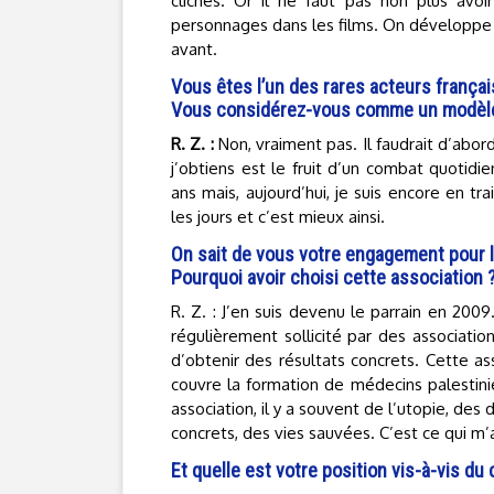
clichés. Or il ne faut pas non plus avo
personnages dans les films. On développe d
avant.
Vous êtes l’un des rares acteurs françai
Vous considérez-vous comme un modèle
R. Z. :
Non, vraiment pas. Il faudrait d’abor
j’obtiens est le fruit d’un combat quotidi
ans mais, aujourd’hui, je suis encore en t
les jours et c’est mieux ainsi.
On sait de vous votre engagement pour l’
Pourquoi avoir choisi cette association 
R. Z. : J’en suis devenu le parrain en 200
régulièrement sollicité par des associatio
d’obtenir des résultats concrets. Cette as
couvre la formation de médecins palestinie
association, il y a souvent de l’utopie, des
concrets, des vies sauvées. C’est ce qui m’
Et quelle est votre position vis-à-vis du 