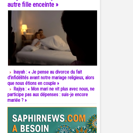
autre fille enceinte »
Inayah : « Je pense au divorce du fait
d’infidélités avant notre mariage religieux, alors
que nous étions en couple »
Rajiya : « Mon mari ne vit plus avec nous, ne
participe pas aux dépenses : suis-je encore
mariée ? »