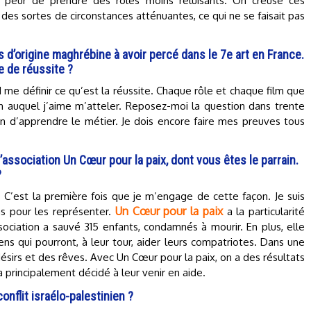
ir peur de prendre des rôles moins reluisants. On creuse ces
es sortes de circonstances atténuantes, ce qui ne se faisait pas
s d’origine maghrébine à avoir percé dans le 7e art en France.
 de réussite ?
d me définir ce qu’est la réussite. Chaque rôle et chaque film que
en auquel j’aime m’atteler. Reposez-moi la question dans trente
rain d’apprendre le métier. Je dois encore faire mes preuves tous
association Un Cœur pour la paix, dont vous êtes le parrain.
?
9. C’est la première fois que je m’engage de cette façon. Je suis
Un Cœur pour la paix
ns pour les représenter.
a la particularité
sociation a sauvé 315 enfants, condamnés à mourir. En plus, elle
ns qui pourront, à leur tour, aider leurs compatriotes. Dans une
 désirs et des rêves. Avec Un Cœur pour la paix, on a des résultats
a principalement décidé à leur venir en aide.
conflit israélo-palestinien ?