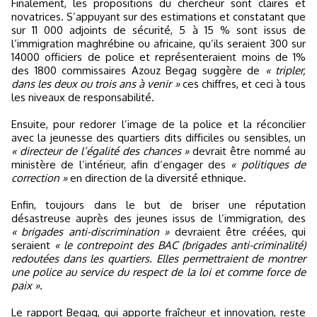
Finalement, les propositions du chercheur sont claires et
novatrices. S’appuyant sur des estimations et constatant que
sur 11 000 adjoints de sécurité, 5 à 15 % sont issus de
l’immigration maghrébine ou africaine, qu’ils seraient 300 sur
14000 officiers de police et représenteraient moins de 1%
des 1800 commissaires Azouz Begag suggère de
« tripler,
dans les deux ou trois ans à venir »
ces chiffres, et ceci à tous
les niveaux de responsabilité.
Ensuite, pour redorer l’image de la police et la réconcilier
avec la jeunesse des quartiers dits difficiles ou sensibles, un
« directeur de l’égalité des chances »
devrait être nommé au
ministère de l’intérieur, afin d’engager des
« politiques de
correction »
en direction de la diversité ethnique.
Enfin, toujours dans le but de briser une réputation
désastreuse auprès des jeunes issus de l’immigration, des
« brigades anti-discrimination »
devraient être créées, qui
seraient
« le contrepoint des BAC (brigades anti-criminalité)
redoutées dans les quartiers. Elles permettraient de montrer
une police au service du respect de la loi et comme force de
paix ».
Le rapport Begag, qui apporte fraîcheur et innovation, reste