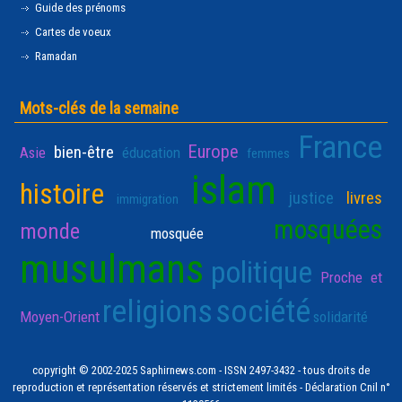
Guide des prénoms
Cartes de voeux
Ramadan
Mots-clés de la semaine
France
Europe
bien-être
Asie
éducation
femmes
islam
histoire
justice
livres
immigration
mosquées
monde
mosquée
musulmans
politique
Proche et
religions
société
Moyen-Orient
solidarité
copyright © 2002-2025 Saphirnews.com - ISSN 2497-3432 - tous droits de
reproduction et représentation réservés et strictement limités - Déclaration Cnil n°