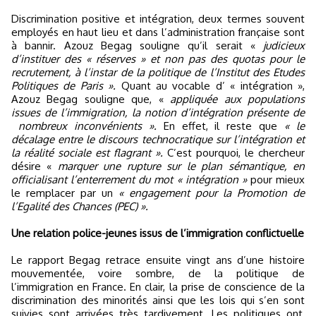
Discrimination positive et intégration, deux termes souvent
employés en haut lieu et dans l’administration française sont
à bannir. Azouz Begag souligne qu’il serait «
judicieux
d’instituer des « réserves » et non pas des quotas pour le
recrutement, à l’instar de la politique de l’Institut des Etudes
Politiques de Paris ».
Quant au vocable d’ « intégration »,
Azouz Begag souligne que, «
appliquée aux populations
issues de l’immigration, la notion d’intégration présente de
nombreux inconvénients ».
En effet, il reste que
« le
décalage entre le discours technocratique sur l’intégration et
la réalité sociale est flagrant ».
C’est pourquoi, le chercheur
désire «
marquer une rupture sur le plan sémantique, en
officialisant l’enterrement du mot « intégration »
pour mieux
le remplacer par un
« engagement pour
la Promotion
de
l’Egalité des Chances (PEC) ».
Une relation police-jeunes issus de l’immigration conflictuelle
Le rapport Begag retrace ensuite vingt ans d’une histoire
mouvementée, voire sombre, de la politique de
l’immigration en France. En clair, la prise de conscience de la
discrimination des minorités ainsi que les lois qui s’en sont
suivies sont arrivées très tardivement. Les politiques ont,