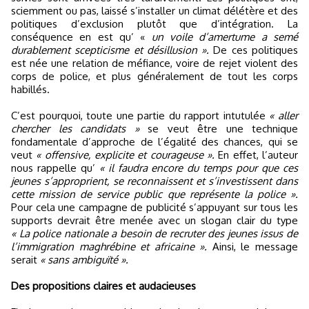
sciemment ou pas, laissé s’installer un climat délétère et des
politiques d’exclusion plutôt que d’intégration. La
conséquence en est qu’ «
un voile d’amertume a semé
durablement scepticisme et désillusion ».
De ces politiques
est née une relation de méfiance, voire de rejet violent des
corps de police, et plus généralement de tout les corps
habillés.
C’est pourquoi, toute une partie du rapport intutulée
«
aller
chercher les candidats »
se veut être une technique
fondamentale d’approche de l’égalité des chances, qui se
veut
« offensive, explicite et courageuse ».
En effet, l’auteur
nous rappelle qu’
« il faudra encore du temps pour que ces
jeunes s’approprient, se reconnaissent et s’investissent dans
cette mission de service public que représente la police ».
Pour cela une campagne de publicité s’appuyant sur tous les
supports devrait être menée avec un slogan clair du type
« La police nationale a besoin de recruter des jeunes issus de
l’immigration maghrébine et africaine ».
Ainsi, le message
serait
« sans ambiguïté ».
Des propositions claires et audacieuses