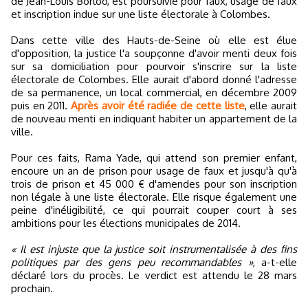
de Jean-Louis Borloo, est poursuivie pour faux, usage de faux
et inscription indue sur une liste électorale à Colombes.
Dans cette ville des Hauts-de-Seine où elle est élue
d'opposition, la justice l'a soupçonne d'avoir menti deux fois
sur sa domiciliation pour pourvoir s'inscrire sur la liste
électorale de Colombes. Elle aurait d'abord donné l'adresse
de sa permanence, un local commercial, en décembre 2009
puis en 2011.
Après avoir été radiée de cette liste
, elle aurait
de nouveau menti en indiquant habiter un appartement de la
ville.
Pour ces faits, Rama Yade, qui attend son premier enfant,
encoure un an de prison pour usage de faux et jusqu'à qu'à
trois de prison et 45 000 € d'amendes pour son inscription
non légale à une liste électorale. Elle risque également une
peine d'inéligibilité, ce qui pourrait couper court à ses
ambitions pour les élections municipales de 2014.
« Il est injuste que la justice soit instrumentalisée à des fins
politiques par des gens peu recommandables »
, a-t-elle
déclaré lors du procès. Le verdict est attendu le 28 mars
prochain.