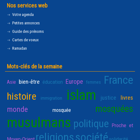
Nos services web
Votre agenda
Petites annonces
Guide des prénoms
Cartes de voeux
Ramadan
Mots-clés de la semaine
France
Europe
bien-être
Asie
éducation
femmes
islam
histoire
justice
livres
immigration
mosquées
monde
mosquée
musulmans
politique
Proche et
religions
société
Moyen-Orient
solidarité