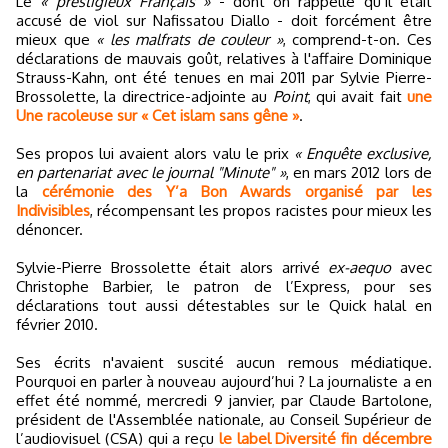
Le
« prestigieux Français »
- dont on rappelle qu’il était
accusé de viol sur Nafissatou Diallo - doit forcément être
mieux que
« les malfrats de couleur »
, comprend-t-on. Ces
déclarations de mauvais goût, relatives à l'affaire Dominique
Strauss-Kahn, ont été tenues en mai 2011 par Sylvie Pierre-
Brossolette, la directrice-adjointe au
Point
, qui avait fait
une
Une racoleuse sur « Cet islam sans gêne »
.
Ses propos lui avaient alors valu le prix
« Enquête exclusive,
en partenariat avec le journal "Minute" »
, en mars 2012 lors de
la
cérémonie des Y’a Bon Awards organisé par les
Indivisibles
, récompensant les propos racistes pour mieux les
dénoncer.
Sylvie-Pierre Brossolette était alors arrivé
ex-aequo
avec
Christophe Barbier, le patron de l’Express, pour ses
déclarations tout aussi détestables sur le Quick halal en
février 2010.
Ses écrits n'avaient suscité aucun remous médiatique.
Pourquoi en parler à nouveau aujourd’hui ? La journaliste a en
effet été nommé, mercredi 9 janvier, par Claude Bartolone,
président de l'Assemblée nationale, au Conseil Supérieur de
l’audiovisuel (CSA) qui a reçu
le label Diversité fin décembre