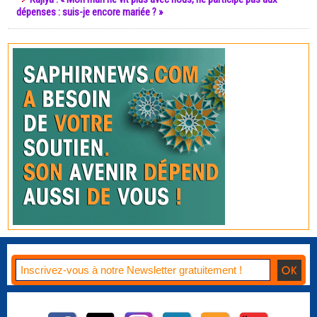
dépenses : suis-je encore mariée ? »