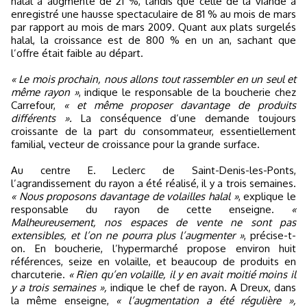
halal a augmenté de 21 %, tandis que celle de la viande a
enregistré une hausse spectaculaire de 81 % au mois de mars
par rapport au mois de mars 2009. Quant aux plats surgelés
halal, la croissance est de 800 % en un an, sachant que
l’offre était faible au départ.
« Le mois prochain, nous allons tout rassembler en un seul et
même rayon »
, indique le responsable de la boucherie chez
Carrefour,
« et même proposer davantage de produits
différents ».
La conséquence d’une demande toujours
croissante de la part du consommateur, essentiellement
familial, vecteur de croissance pour la grande surface.
Au centre E. Leclerc de Saint-Denis-les-Ponts,
l’agrandissement du rayon a été réalisé, il y a trois semaines.
« Nous proposons davantage de volailles halal »
, explique le
responsable du rayon de cette enseigne.
«
Malheureusement, nos espaces de vente ne sont pas
extensibles, et l’on ne pourra plus l’augmenter »
, précise-t-
on. En boucherie, l’hypermarché propose environ huit
références, seize en volaille, et beaucoup de produits en
charcuterie.
« Rien qu’en volaille, il y en avait moitié moins il
y a trois semaines »,
indique le chef de rayon. A Dreux, dans
la même enseigne,
« l’augmentation a été régulière »,