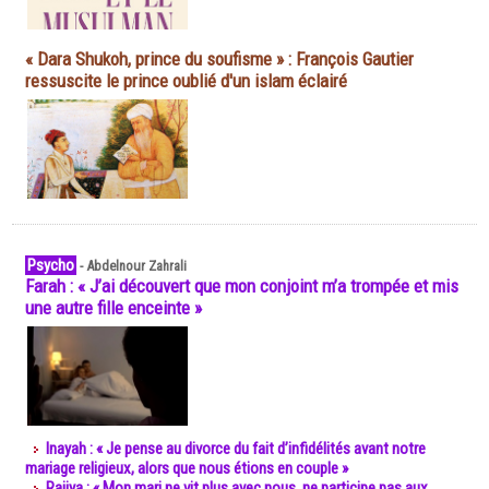
« Dara Shukoh, prince du soufisme » : François Gautier
ressuscite le prince oublié d'un islam éclairé
Psycho
-
Abdelnour Zahrali
Farah : « J’ai découvert que mon conjoint m’a trompée et mis
une autre fille enceinte »
Inayah : « Je pense au divorce du fait d’infidélités avant notre
mariage religieux, alors que nous étions en couple »
Rajiya : « Mon mari ne vit plus avec nous, ne participe pas aux