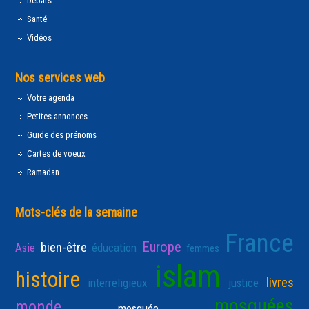
Débats
Santé
Vidéos
Nos services web
Votre agenda
Petites annonces
Guide des prénoms
Cartes de voeux
Ramadan
Mots-clés de la semaine
France
Europe
bien-être
Asie
éducation
femmes
islam
histoire
livres
interreligieux
justice
mosquées
monde
mosquée