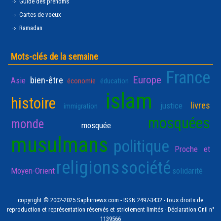
Guide des prénoms
Cartes de voeux
Ramadan
Mots-clés de la semaine
France
Europe
bien-être
Asie
économie
éducation
islam
histoire
livres
justice
immigration
mosquées
monde
mosquée
musulmans
politique
Proche et
religions
société
Moyen-Orient
solidarité
copyright © 2002-2025 Saphirnews.com - ISSN 2497-3432 - tous droits de
reproduction et représentation réservés et strictement limités - Déclaration Cnil n°
1139566