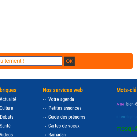
briques
Nos services web
Mots-clé
Actualité
Votre agenda
bien-
Asie
Culture
Petites annonces
Débats
Guide des prénoms
interreligieu
Santé
Cartes de voeux
mosqu
Vidéos
Ramadan