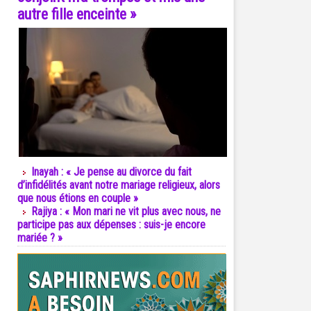
autre fille enceinte »
Inayah : « Je pense au divorce du fait
d’infidélités avant notre mariage religieux, alors
que nous étions en couple »
Rajiya : « Mon mari ne vit plus avec nous, ne
participe pas aux dépenses : suis-je encore
mariée ? »