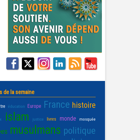
s de la semaine
France
histoire
Europe
être
éducation
islam
monde
livres
x
justice
mosquée
musulmans
politique
ées