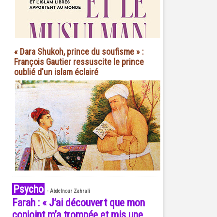
« Dara Shukoh, prince du soufisme » :
François Gautier ressuscite le prince
oublié d'un islam éclairé
Psycho
-
Abdelnour Zahrali
Farah : « J’ai découvert que mon
conjoint m’a trompée et mis une