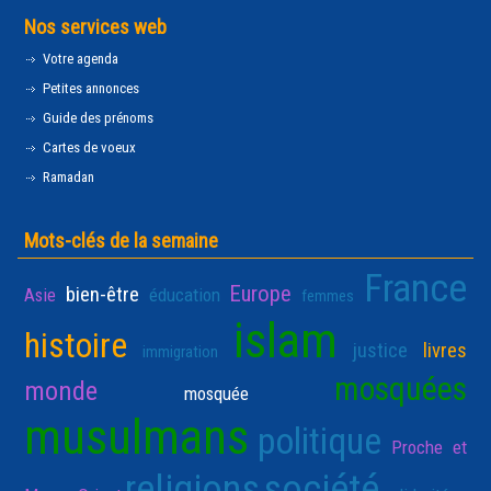
Nos services web
Votre agenda
Petites annonces
Guide des prénoms
Cartes de voeux
Ramadan
Mots-clés de la semaine
France
Europe
bien-être
Asie
éducation
femmes
islam
histoire
justice
livres
immigration
mosquées
monde
mosquée
musulmans
politique
Proche et
religions
société