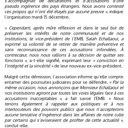
s’accompagnait de déclarations et d’accusations d’une
pseudo ingérence des pays étrangers. Nous avons contesté
ces propos qui n’ont été étayés par aucune preuve »
, indique
l’organisation mardi 15 décembre.
« Cependant, après mûre réflexion et dans le seul but de
préserver les intérêts de notre communauté et de nos
institutions, le vice-président de l’EMB, Salah Echallaoui, a
exprimé sa volonté de se retirer de manière préventive et
sans reconnaissance de ces accusations infondées. À
contrecœur, nous nous rallions à sa décision de quitter ses
fonctions »
, a-t-elle signifié, exprimant leur
« conviction en
l’intégrité et la sincérité »
de leur nouveau ex-vice-président.
Malgré cette démission, l’association informe qu’elle compte
entamer des poursuites judiciaires pour se défendre.
« Par la
même occasion, nous annonçons que Monsieur Echallaoui et
nos institutions agiront par toutes les voies légales face à ces
accusations inacceptables »
, a fait savoir l'EMB.
« Nous
tenons également à rappeler aux politiques et à nos
interlocuteurs des pouvoirs publics que nous n’accepterons
aucune tentative d’ingérence dans les affaires de notre culte
par certains qui s’aviseraient de profiter de cette actualité »
,
conclut-elle.