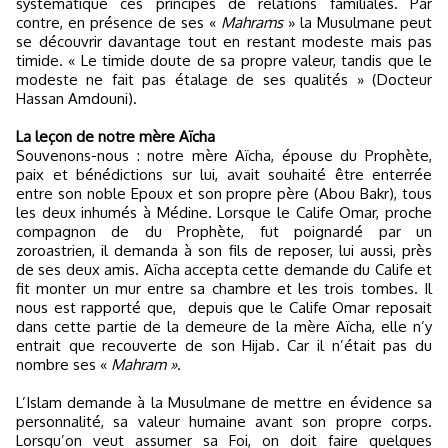
systématique ces principes de relations familiales. Par
contre, en présence de ses «
Mahrams
» la Musulmane peut
se découvrir davantage tout en restant modeste mais pas
timide. « Le timide doute de sa propre valeur, tandis que le
modeste ne fait pas étalage de ses qualités » (Docteur
Hassan Amdouni).
La leçon de notre mère Aïcha
Souvenons-nous : notre mère Aïcha, épouse du Prophète,
paix et bénédictions sur lui, avait souhaité être enterrée
entre son noble Epoux et son propre père (Abou Bakr), tous
les deux inhumés à Médine. Lorsque le Calife Omar, proche
compagnon de du Prophète, fut poignardé par un
zoroastrien, il demanda à son fils de reposer, lui aussi, près
de ses deux amis. Aïcha accepta cette demande du Calife et
fit monter un mur entre sa chambre et les trois tombes. Il
nous est rapporté que,
depuis que le Calife Omar reposait
dans cette partie de la demeure de la mère Aïcha, elle n’y
entrait que recouverte de son Hijab. Car il n’était pas du
nombre ses «
Mahram »
.
L’Islam demande à la Musulmane de mettre en évidence sa
personnalité, sa valeur humaine avant son propre corps.
Lorsqu’on veut assumer sa Foi, on doit faire quelques