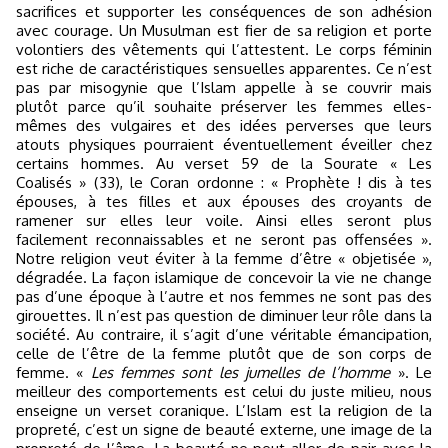
sacrifices et supporter les conséquences de son adhésion
avec courage. Un Musulman est fier de sa religion et porte
volontiers des vêtements qui l’attestent. Le corps féminin
est riche de caractéristiques sensuelles apparentes. Ce n’est
pas par misogynie que l’Islam appelle à se couvrir mais
plutôt parce qu’il souhaite préserver les femmes elles-
mêmes des vulgaires et des idées perverses que leurs
atouts physiques pourraient éventuellement éveiller chez
certains hommes. Au verset 59 de la Sourate « Les
Coalisés » (33), le Coran ordonne : « Prophète ! dis à tes
épouses, à tes filles et aux épouses des croyants de
ramener sur elles leur voile. Ainsi elles seront plus
facilement reconnaissables et ne seront pas offensées ».
Notre religion veut éviter à la femme d’être « objetisée »,
dégradée. La façon islamique de concevoir la vie ne change
pas d’une époque à l’autre et nos femmes ne sont pas des
girouettes. Il n’est pas question de diminuer leur rôle dans la
société. Au contraire, il s’agit d’une véritable émancipation,
celle de l’être de la femme plutôt que de son corps de
femme. «
Les femmes sont les jumelles de l’homme
». Le
meilleur des comportements est celui du juste milieu, nous
enseigne un verset coranique. L’Islam est la religion de la
propreté, c’est un signe de beauté externe, une image de la