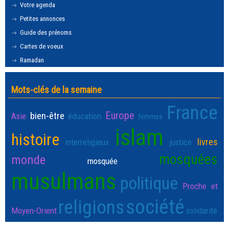
Votre agenda
Petites annonces
Guide des prénoms
Cartes de voeux
Ramadan
Mots-clés de la semaine
France
Europe
bien-être
Asie
éducation
femmes
islam
histoire
livres
interreligieux
justice
mosquées
monde
mosquée
musulmans
politique
Proche et
société
religions
Moyen-Orient
solidarité