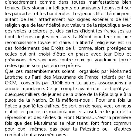
d’encadrement comme dans toutes manifestations bien
tenues. Des slogans intelligents ou amusants fleurissent sur
les pancartes et les banderoles. Les jeunes filles témoignent
autant de leur attachement aux signes extérieurs de leur
religion que de leur fidélité aux valeurs de la république avec
des voiles tricolores et des cartes d’identités françaises au
bout de leurs ongles bien faits. La République leur doit une
reconnaissance loyale et claire. La liberté religieuse est un
des fondements des Droits de l’Homme, alors protégeons
celles qui ont choisi d’être en phase avec leur Dieu et
prévoyons des sanctions contre ceux qui voudraient forcer
celles qui ne sont pas encore prêtes.
Que ces rassemblements soient
organisés par Mohamed
Latrèche du Parti des Musulmans de France, tolérés par le
CFCM,
consentis par l’UOIF ou mille autres associations n’a
aucune importance. Ce qui compte avant tout c’est qu’il y ait
quelques milliers de jeunes de la place de la République à la
place de la Nation. Et là méfions-nous ! Pour une fois la
Police a gonflé les chiffres. Se sert-on de nous, veut-on nous
diaboliser par cette manipulation et ainsi faire le jeu de la
répression et des séides du Front National. C’est la première
fois que des Musulmans se réunissent, font front commun
pour eux- mêmes, pas pour la Palestine ou
d’autres
combats tout aussi méritoires.