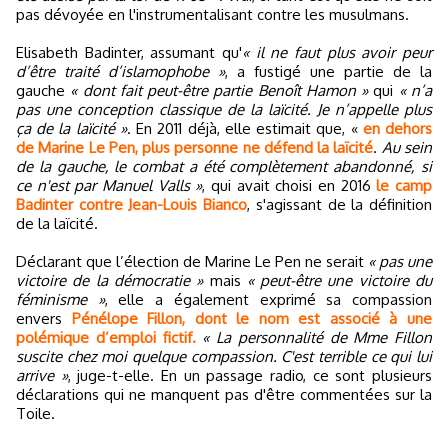
pas dévoyée en l'instrumentalisant contre les musulmans.
Elisabeth Badinter, assumant qu'
« il ne faut plus avoir peur
d’être traité d’islamophobe »
, a fustigé une partie de la
gauche
« dont fait peut-être partie Benoît Hamon »
qui
« n’a
pas une conception classique de la laïcité. Je n’appelle plus
ça de la laïcité »
. En 2011 déjà, elle estimait que, «
en dehors
de Marine Le Pen, plus personne ne défend la laïcité
.
Au sein
de la gauche, le combat a été complètement abandonné, si
ce n'est par Manuel Valls »
, qui avait choisi en 2016
le camp
Badinter contre Jean-Louis Bianco
, s'agissant de la définition
de la laïcité.
Déclarant que l’élection de Marine Le Pen ne serait
« pas une
victoire de la démocratie »
mais
« peut-être une victoire du
féminisme »
, elle a également exprimé sa compassion
envers
Pénélope Fillon, dont le nom est associé à une
polémique d’emploi fictif.
« La personnalité de Mme Fillon
suscite chez moi quelque compassion. C'est terrible ce qui lui
arrive »
, juge-t-elle. En un passage radio, ce sont plusieurs
déclarations qui ne manquent pas d'être commentées sur la
Toile.