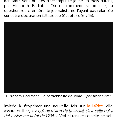
habitants sont obligés d'accomplir le jeûne un mois durant,
par Elisabeth Badinter. Où et comment, selon elle, la
question reste entière, le journaliste ne l'ayant pas relancée
sur cette déclaration fallacieuse (écouter dès 7'15).
Elisabeth Badinter : "La personnalité de Mme...
par
franceinter
Invitée à s'exprimer une nouvelle fois sur
la laïcité
, elle
assure qu’il n'y a
« qu'une vision de la laïcité, c'est celle qui a
été assise par la loi de 1905 »
. Vrai, si tant est qu'elle ne soit