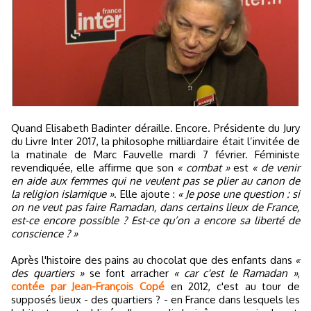
Quand Elisabeth Badinter déraille. Encore. Présidente du Jury
du Livre Inter 2017, la philosophe milliardaire était l’invitée de
la matinale de Marc Fauvelle mardi 7 février. Féministe
revendiquée, elle affirme que son
« combat »
est
« de venir
en aide aux femmes qui ne veulent pas se plier au canon de
la religion islamique »
. Elle ajoute :
« Je pose une question : si
on ne veut pas faire Ramadan, dans certains lieux de France,
est-ce encore possible ? Est-ce qu’on a encore sa liberté de
conscience ? »
Après l'histoire des pains au chocolat que des enfants dans
«
des quartiers »
se font arracher
« car c'est le Ramadan »
,
contée par Jean-François Copé
en 2012, c'est au tour de
supposés lieux - des quartiers ? - en France dans lesquels les