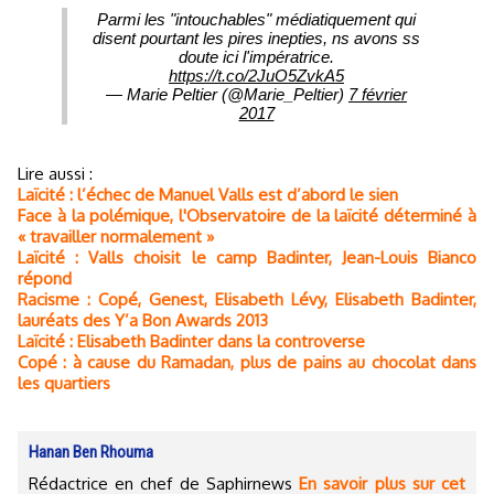
Parmi les "intouchables" médiatiquement qui
disent pourtant les pires inepties, ns avons ss
doute ici l'impératrice.
https://t.co/2JuO5ZvkA5
— Marie Peltier (@Marie_Peltier)
7 février
2017
Lire aussi :
Laïcité : l’échec de Manuel Valls est d’abord le sien
Face à la polémique, l'Observatoire de la laïcité déterminé à
« travailler normalement »
Laïcité : Valls choisit le camp Badinter, Jean-Louis Bianco
répond
Racisme : Copé, Genest, Elisabeth Lévy, Elisabeth Badinter,
lauréats des Y’a Bon Awards 2013
Laïcité : Elisabeth Badinter dans la controverse
Copé : à cause du Ramadan, plus de pains au chocolat dans
les quartiers
Hanan Ben Rhouma
Rédactrice en chef de Saphirnews
En savoir plus sur cet