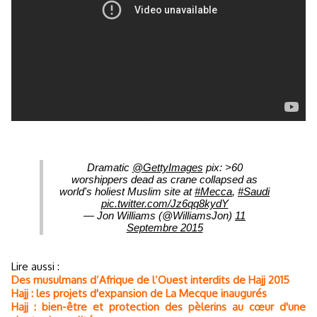
Dramatic
@GettyImages
pix: >60
worshippers dead as crane collapsed as
world's holiest Muslim site at
#Mecca
,
#Saudi
pic.twitter.com/Jz6qq8kydY
— Jon Williams (@WilliamsJon)
11
Septembre 2015
Lire aussi :
Des musulmans d’Afrique de l’Ouest interdits de Hajj 2015
Hajj : les projets d'expansion de La Mecque inaugurés
Hajj : bien-être et protection des pèlerins au cœur d'une