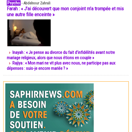
Psycho
-
Abdelnour Zahrali
Farah : « J’ai découvert que mon conjoint m’a trompée et mis
une autre fille enceinte »
Inayah : « Je pense au divorce du fait d’infidélités avant notre
mariage religieux, alors que nous étions en couple »
Rajiya : « Mon mari ne vit plus avec nous, ne participe pas aux
dépenses : suis-je encore mariée ? »