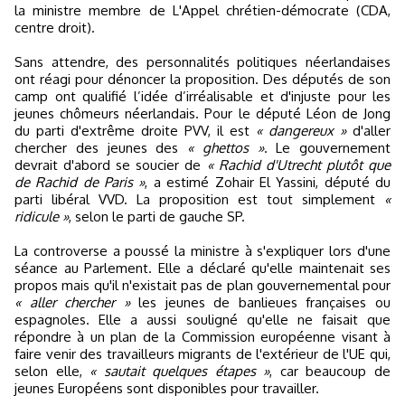
la ministre membre de L'Appel chrétien-démocrate (CDA,
centre droit).
Sans attendre, des personnalités politiques néerlandaises
ont réagi pour dénoncer la proposition. Des députés de son
camp ont qualifié l’idée d’irréalisable et d'injuste pour les
jeunes chômeurs néerlandais. Pour le député Léon de Jong
du parti d'extrême droite PVV, il est
« dangereux »
d'aller
chercher des jeunes des
« ghettos »
. Le gouvernement
devrait d'abord se soucier de
« Rachid d'Utrecht plutôt que
de Rachid de Paris »
, a estimé Zohair El Yassini, député du
parti libéral VVD. La proposition est tout simplement
«
ridicule »
, selon le parti de gauche SP.
La controverse a poussé la ministre à s'expliquer lors d'une
séance au Parlement. Elle a déclaré qu'elle maintenait ses
propos mais qu'il n'existait pas de plan gouvernemental pour
« aller chercher »
les jeunes de banlieues françaises ou
espagnoles. Elle a aussi souligné qu'elle ne faisait que
répondre à un plan de la Commission européenne visant à
faire venir des travailleurs migrants de l'extérieur de l'UE qui,
selon elle,
« sautait quelques étapes »
, car beaucoup de
jeunes Européens sont disponibles pour travailler.