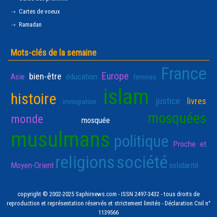
Cartes de voeux
Ramadan
Mots-clés de la semaine
France
Europe
bien-être
Asie
éducation
femmes
islam
histoire
justice
livres
immigration
mosquées
monde
mosquée
musulmans
politique
Proche et
religions
société
Moyen-Orient
solidarité
copyright © 2002-2025 Saphirnews.com - ISSN 2497-3432 - tous droits de
reproduction et représentation réservés et strictement limités - Déclaration Cnil n°
1139566