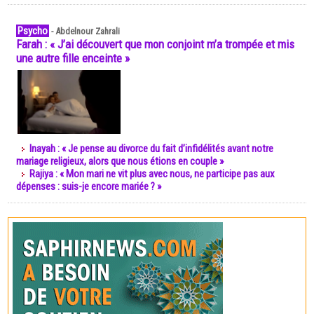
Psycho
-
Abdelnour Zahrali
Farah : « J’ai découvert que mon conjoint m’a trompée et mis
une autre fille enceinte »
Inayah : « Je pense au divorce du fait d’infidélités avant notre
mariage religieux, alors que nous étions en couple »
Rajiya : « Mon mari ne vit plus avec nous, ne participe pas aux
dépenses : suis-je encore mariée ? »