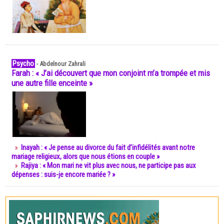
Psycho
-
Abdelnour Zahrali
Farah : « J’ai découvert que mon conjoint m’a trompée et mis
une autre fille enceinte »
Inayah : « Je pense au divorce du fait d’infidélités avant notre
mariage religieux, alors que nous étions en couple »
Rajiya : « Mon mari ne vit plus avec nous, ne participe pas aux
dépenses : suis-je encore mariée ? »