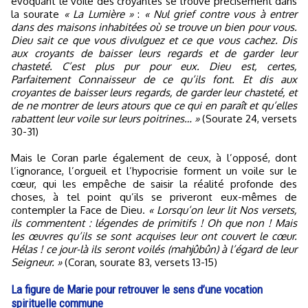
évoquant le voile des croyantes se trouve précisément dans
la sourate
« La Lumière »
:
« Nul grief contre vous à entrer
dans des maisons inhabitées où se trouve un bien pour vous.
Dieu sait ce que vous divulguez et ce que vous cachez. Dis
aux croyants de baisser leurs regards et de garder leur
chasteté. C’est plus pur pour eux. Dieu est, certes,
Parfaitement Connaisseur de ce qu’ils font. Et dis aux
croyantes de baisser leurs regards, de garder leur chasteté, et
de ne montrer de leurs atours que ce qui en paraît et qu’elles
rabattent leur voile sur leurs poitrines… »
(Sourate 24, versets
30-31)
Mais le Coran parle également de ceux, à l’opposé, dont
l’ignorance, l’orgueil et l’hypocrisie forment un voile sur le
cœur, qui les empêche de saisir la réalité profonde des
choses, à tel point qu’ils se priveront eux-mêmes de
contempler la Face de Dieu.
« Lorsqu’on leur lit Nos versets,
ils commentent : légendes de primitifs ! Oh que non ! Mais
les œuvres qu’ils se sont acquises leur ont couvert le cœur.
Hélas ! ce jour-là ils seront voilés (mahjûbûn) à l’égard de leur
Seigneur. »
(Coran, sourate 83, versets 13-15)
La figure de Marie pour retrouver le sens d’une vocation
spirituelle commune