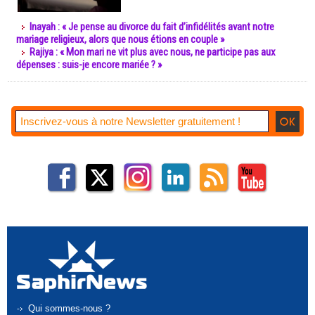
Inayah : « Je pense au divorce du fait d’infidélités avant notre
mariage religieux, alors que nous étions en couple »
Rajiya : « Mon mari ne vit plus avec nous, ne participe pas aux
dépenses : suis-je encore mariée ? »
Qui sommes-nous ?