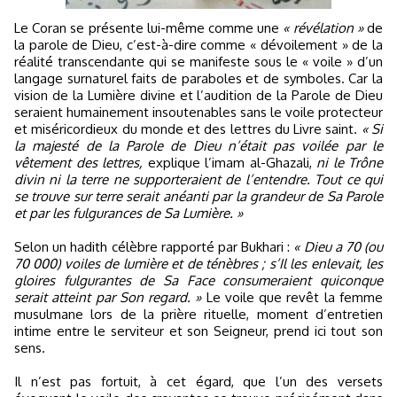
Le Coran se présente lui-même comme une
« révélation »
de
la parole de Dieu, c’est-à-dire comme « dévoilement » de la
réalité transcendante qui se manifeste sous le « voile » d’un
langage surnaturel faits de paraboles et de symboles. Car la
vision de la Lumière divine et l’audition de la Parole de Dieu
seraient humainement insoutenables sans le voile protecteur
et miséricordieux du monde et des lettres du Livre saint.
« Si
la majesté de la Parole de Dieu n’était pas voilée par le
vêtement des lettres,
explique l’imam al-Ghazali,
ni le Trône
divin ni la terre ne supporteraient de l’entendre. Tout ce qui
se trouve sur terre serait anéanti par la grandeur de Sa Parole
et par les fulgurances de Sa Lumière. »
Selon un hadith célèbre rapporté par Bukhari :
« Dieu a 70 (ou
70 000) voiles de lumière et de ténèbres ; s’Il les enlevait, les
gloires fulgurantes de Sa Face consumeraient quiconque
serait atteint par Son regard. »
Le voile que revêt la femme
musulmane lors de la prière rituelle, moment d’entretien
intime entre le serviteur et son Seigneur, prend ici tout son
sens.
Il n’est pas fortuit, à cet égard, que l’un des versets