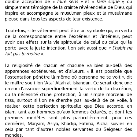
double acception de
« faire sens »
et
« faire signe »
, ou
simplement témoigne de la crainte révérencielle de Dieu, qui
inspire et accompagne le musulman pieux et la musulmane
pieuse dans tous les aspects de leur existence.
Toutefois, si le vêtement peut être un symbole qui, en vertu
de la correspondance entre l’extérieur et l’intérieur, peut
avoir des effets sur la vie spirituelle de celui ou celle qui le
porte avec la juste intention, l’on sait aussi que
« l’habit ne
fait pas le moine ».
La religiosité de chacun et chacune va bien au-delà des
apparences extérieures, et d’ailleurs, « il est possible que
l’ostentation pénètre là même où personne ne te voit », dit
le maître soufi Ibn ‘Ata’ Allah al-Iskandari. Ce serait donc une
erreur d’associer superficiellement la vertu de la discrétion,
ou la nécessité d’une protection, à un simple morceau de
tissu, surtout si l’on ne cherche pas, au-delà de ce voile, à
réaliser cette perfection spirituelle que Dieu accorde, en
islam, tant aux hommes qu’aux femmes éclairés, et dont les
premiers modèles sont plus particulièrement, pour ces
dernières, Maryam, Asiya, Khadija, Fatima, Aïcha, suivies en
cela par tant d’autres nobles servantes du Seigneur des
mondes.