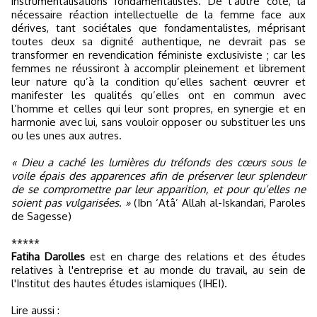
instrumentalisations fondamentalistes. De l’autre côté, la
nécessaire réaction intellectuelle de la femme face aux
dérives, tant sociétales que fondamentalistes, méprisant
toutes deux sa dignité authentique, ne devrait pas se
transformer en revendication féministe exclusiviste ; car les
femmes ne réussiront à accomplir pleinement et librement
leur nature qu’à la condition qu’elles sachent œuvrer et
manifester les qualités qu’elles ont en commun avec
l’homme et celles qui leur sont propres, en synergie et en
harmonie avec lui, sans vouloir opposer ou substituer les uns
ou les unes aux autres.
« Dieu a caché les lumières du tréfonds des cœurs sous le
voile épais des apparences afin de préserver leur splendeur
de se compromettre par leur apparition, et pour qu’elles ne
soient pas vulgarisées. »
(Ibn ‘Atâ’ Allah al-Iskandari, Paroles
de Sagesse)
*****
Fatiha Darolles
est en charge des relations et des études
relatives à l'entreprise et au monde du travail, au sein de
l'Institut des hautes études islamiques (IHEI).
Lire aussi :