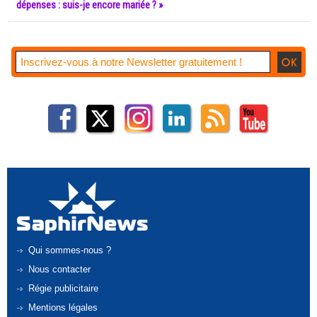
dépenses : suis-je encore mariée ? »
Qui sommes-nous ?
Nous contacter
Régie publicitaire
Mentions légales