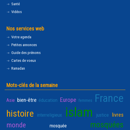
Santé
Vidéos
Nos services web
Votre agenda
Petites annonces
Guide des prénoms
Cartes de voeux
Ramadan
Mots-clés de la semaine
France
Europe
bien-être
Asie
éducation
femmes
islam
histoire
livres
interreligieux
justice
mosquées
monde
mosquée