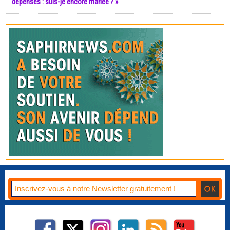
dépenses : suis-je encore mariée ? »