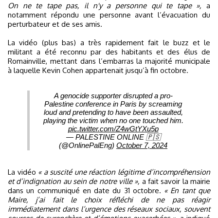
On ne te tape pas, il n'y a personne qui te tape »,
a
notamment répondu une personne avant l’évacuation du
perturbateur et de ses amis.
La vidéo (plus bas) a très rapidement fait le buzz et le
militant a été reconnu par des habitants et des élus de
Romainville, mettant dans l’embarras la majorité municipale
à laquelle Kevin Cohen appartenait jusqu’à fin octobre.
A genocide supporter disrupted a pro-
Palestine conference in Paris by screaming
loud and pretending to have been assaulted,
playing the victim when no one touched him.
pic.twitter.com/Z4wGtYXu5p
— PALESTINE ONLINE 🇵🇸
(@OnlinePalEng)
October 7, 2024
La vidéo
« a suscité une réaction légitime d’incompréhension
et d’indignation au sein de notre ville »,
a fait savoir la mairie
dans un communiqué en date du 31 octobre.
« En tant que
Maire, j’ai fait le choix réfléchi de ne pas réagir
immédiatement dans l’urgence des réseaux sociaux, souvent