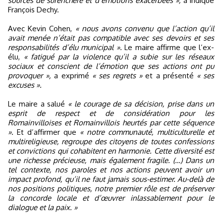
sources de surenchère et d’émotions exacerbées »,
a indiqué
François Dechy.
Avec Kevin Cohen,
« nous avons convenu que l’action qu’il
avait menée n’était pas compatible avec ses devoirs et ses
responsabilités d’élu municipal ».
Le maire affirme que l’ex-
élu,
« fatigué par la violence qu’il a subie sur les réseaux
sociaux et conscient de l’émotion que ses actions ont pu
provoquer »,
a exprimé
« ses regrets »
et a présenté
« ses
excuses ».
Le maire a salué
« le courage de sa décision, prise dans un
esprit de respect et de considération pour les
Romainvilloises et Romainvillois heurtés par cette séquence
».
Et d’affirmer que
« notre communauté, multiculturelle et
multireligieuse, regroupe des citoyens de toutes confessions
et convictions qui cohabitent en harmonie. Cette diversité est
une richesse précieuse, mais également fragile. (…) Dans un
tel contexte, nos paroles et nos actions peuvent avoir un
impact profond, qu’il ne faut jamais sous-estimer. Au-delà de
nos positions politiques, notre premier rôle est de préserver
la concorde locale et d’œuvrer inlassablement pour le
dialogue et la paix. »