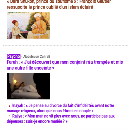
« Dara Shukoh, prince du soufisme » : François Gautier
ressuscite le prince oublié d'un islam éclairé
Psycho
-
Abdelnour Zahrali
Farah : « J’ai découvert que mon conjoint m’a trompée et mis
une autre fille enceinte »
Inayah : « Je pense au divorce du fait d’infidélités avant notre
mariage religieux, alors que nous étions en couple »
Rajiya : « Mon mari ne vit plus avec nous, ne participe pas aux
dépenses : suis-je encore mariée ? »