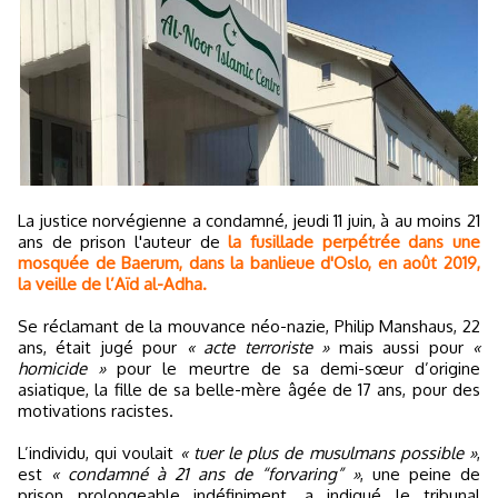
La justice norvégienne a condamné, jeudi 11 juin, à au moins 21
ans de prison l'auteur de
la fusillade perpétrée dans une
mosquée de Baerum, dans la banlieue d'Oslo, en août 2019,
la veille de l’Aïd al-Adha.
Se réclamant de la mouvance néo-nazie, Philip Manshaus, 22
ans, était jugé pour
« acte terroriste »
mais aussi pour
«
homicide »
pour le meurtre de sa demi-sœur d’origine
asiatique, la fille de sa belle-mère âgée de 17 ans, pour des
motivations racistes.
L’individu, qui voulait
« tuer le plus de musulmans possible »
,
est
« condamné à 21 ans de “forvaring” »
, une peine de
prison prolongeable indéfiniment, a indiqué le tribunal