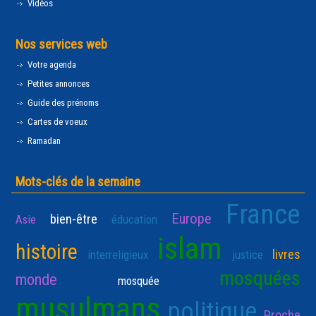
Vidéos
Nos services web
Votre agenda
Petites annonces
Guide des prénoms
Cartes de voeux
Ramadan
Mots-clés de la semaine
France
Europe
bien-être
Asie
éducation
islam
histoire
livres
interreligieux
justice
mosquées
monde
mosquée
musulmans
politique
Proche