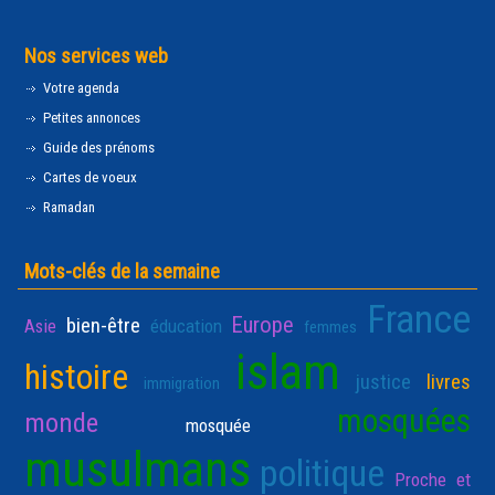
Nos services web
Votre agenda
Petites annonces
Guide des prénoms
Cartes de voeux
Ramadan
Mots-clés de la semaine
France
Europe
bien-être
Asie
éducation
femmes
islam
histoire
justice
livres
immigration
mosquées
monde
mosquée
musulmans
politique
Proche et