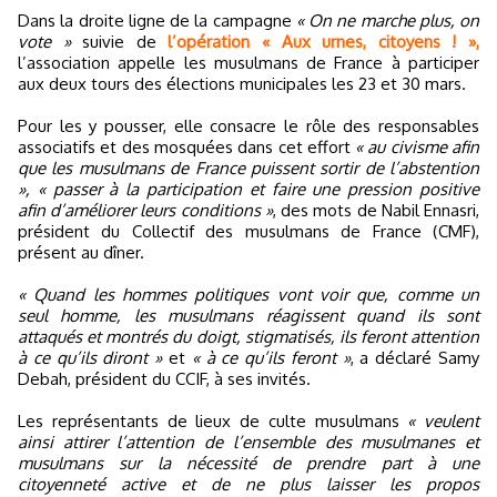
Dans la droite ligne de la campagne
« On ne marche plus, on
vote »
suivie de
l’opération « Aux urnes, citoyens ! »,
l’association appelle les musulmans de France à participer
aux deux tours des élections municipales les 23 et 30 mars.
Pour les y pousser, elle consacre le rôle des responsables
associatifs et des mosquées dans cet effort
« au civisme afin
que les musulmans de France puissent sortir de l’abstention
», « passer à la participation et faire une pression positive
afin d’améliorer leurs conditions »
, des mots de Nabil Ennasri,
président du Collectif des musulmans de France (CMF),
présent au dîner.
« Quand les hommes politiques vont voir que, comme un
seul homme, les musulmans réagissent quand ils sont
attaqués et montrés du doigt, stigmatisés, ils feront attention
à ce qu’ils diront »
et
« à ce qu’ils feront »
, a déclaré Samy
Debah, président du CCIF, à ses invités.
Les représentants de lieux de culte musulmans
« veulent
ainsi attirer l’attention de l’ensemble des musulmanes et
musulmans sur la nécessité de prendre part à une
citoyenneté active et de ne plus laisser les propos