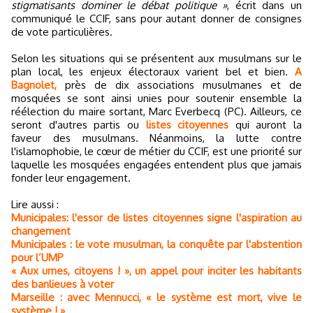
stigmatisants dominer le débat politique »
, écrit dans un
communiqué le CCIF, sans pour autant donner de consignes
de vote particulières.
Selon les situations qui se présentent aux musulmans sur le
plan local, les enjeux électoraux varient bel et bien.
A
Bagnolet,
près de dix associations musulmanes et de
mosquées se sont ainsi unies pour soutenir ensemble la
réélection du maire sortant, Marc Everbecq (PC). Ailleurs, ce
seront d'autres partis ou
listes citoyennes
qui auront la
faveur des musulmans. Néanmoins, la lutte contre
l'islamophobie, le cœur de métier du CCIF, est une priorité sur
laquelle les mosquées engagées entendent plus que jamais
fonder leur engagement.
Lire aussi :
Municipales: l'essor de listes citoyennes signe l'aspiration au
changement
Municipales : le vote musulman, la conquête par l'abstention
pour l’UMP
« Aux urnes, citoyens ! », un appel pour inciter les habitants
des banlieues à voter
Marseille : avec Mennucci, « le système est mort, vive le
système ! »