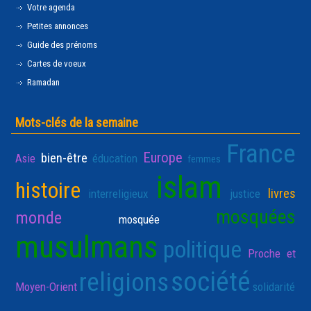
Votre agenda
Petites annonces
Guide des prénoms
Cartes de voeux
Ramadan
Mots-clés de la semaine
France
Europe
bien-être
Asie
éducation
femmes
islam
histoire
livres
interreligieux
justice
mosquées
monde
mosquée
musulmans
politique
Proche et
société
religions
Moyen-Orient
solidarité