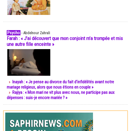
Psycho
-
Abdelnour Zahrali
Farah : « J’ai découvert que mon conjoint m’a trompée et mis
une autre fille enceinte »
Inayah : « Je pense au divorce du fait d’infidélités avant notre
mariage religieux, alors que nous étions en couple »
Rajiya : « Mon mari ne vit plus avec nous, ne participe pas aux
dépenses : suis-je encore mariée ? »