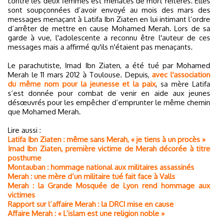
contre les deux femmes est menaces de mort réitérés. Elles
sont soupçonnées d’avoir envoyé au mois des mars des
messages menaçant à Latifa Ibn Ziaten en lui intimant l’ordre
d’arrêter de mettre en cause Mohamed Merah. Lors de sa
garde à vue, l'adolescente a reconnu être l'auteur de ces
messages mais a affirmé qu'ils n'étaient pas menaçants.
Le parachutiste, Imad Ibn Ziaten, a été tué par Mohamed
Merah le 11 mars 2012 à Toulouse. Depuis,
avec l'association
du même nom pour la jeunesse et la paix
, sa mère Latifa
s’est donnée pour combat de venir en aide aux jeunes
désœuvrés pour les empêcher d’emprunter le même chemin
que Mohamed Merah.
Lire aussi :
Latifa Ibn Ziaten : même sans Merah, « je tiens à un procès »
Imad Ibn Ziaten, première victime de Merah décorée à titre
posthume
Montauban : hommage national aux militaires assassinés
Merah : une mère d’un militaire tué fait face à Valls
Merah : la Grande Mosquée de Lyon rend hommage aux
victimes
Rapport sur l’affaire Merah : la DRCI mise en cause
Affaire Merah : « L’islam est une religion noble »