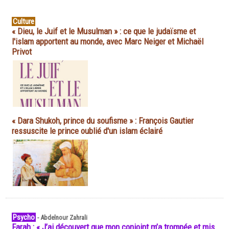
Culture
« Dieu, le Juif et le Musulman » : ce que le judaïsme et
l'islam apportent au monde, avec Marc Neiger et Michaël
Privot
« Dara Shukoh, prince du soufisme » : François Gautier
ressuscite le prince oublié d'un islam éclairé
Psycho
-
Abdelnour Zahrali
Farah : « J’ai découvert que mon conjoint m’a trompée et mis