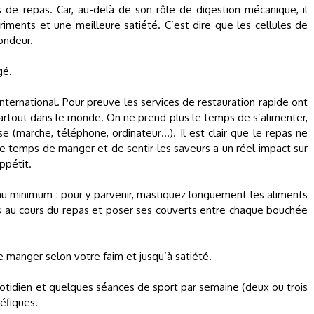
s de repas. Car, au-delà de son rôle de digestion mécanique, il
iments et une meilleure satiété. C’est dire que les cellules de
ondeur.
gé.
ternational. Pour preuve les services de restauration rapide ont
out dans le monde. On ne prend plus le temps de s’alimenter,
 (marche, téléphone, ordinateur…). Il est clair que le repas ne
e temps de manger et de sentir les saveurs a un réel impact sur
appétit.
au minimum : pour y parvenir, mastiquez longuement les aliments
s au cours du repas et poser ses couverts entre chaque bouchée
manger selon votre faim et jusqu’à satiété.
quotidien et quelques séances de sport par semaine (deux ou trois
éfiques.