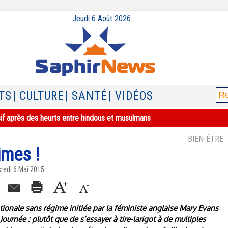
Jeudi 6 Août 2026
TS
| CULTURE
| SANTÉ
| VIDÉOS
sif après des heurts entre hindous et musulmans
BIEN-ÊTRE
imes !
redi 6 Mai 2015
tionale sans régime initiée par la féministe anglaise Mary Evans
urnée : plutôt que de s’essayer à tire-larigot à de multiples