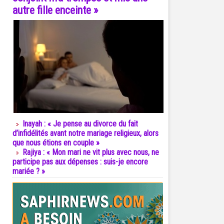
autre fille enceinte »
Inayah : « Je pense au divorce du fait
d’infidélités avant notre mariage religieux, alors
que nous étions en couple »
Rajiya : « Mon mari ne vit plus avec nous, ne
participe pas aux dépenses : suis-je encore
mariée ? »