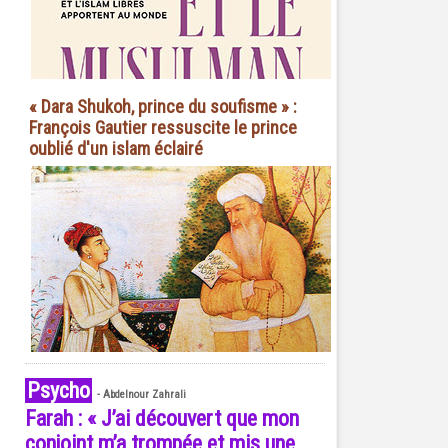
« Dara Shukoh, prince du soufisme » :
François Gautier ressuscite le prince
oublié d'un islam éclairé
Psycho
-
Abdelnour Zahrali
Farah : « J’ai découvert que mon
conjoint m’a trompée et mis une