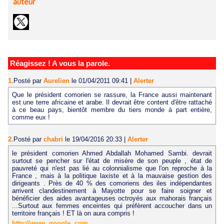
auteur
Réagissez ! A vous la parole.
1.
Posté par
Aurelien
le 01/04/2011 09:41
|
Alerter
Que le président comorien se rassure, la France aussi maintenant
est une terre africaine et arabe. Il devrait être content d'être rattaché
à ce beau pays, bientôt membre du tiers monde à part entière,
comme eux !
2.
Posté par
chabri
le 19/04/2016 20:33
|
Alerter
le président comorien Ahmed Abdallah Mohamed Sambi. devrait
surtout se pencher sur l'état de misère de son peuple , état de
pauvreté qui n'est pas lié au colonnialisme que l'on reproche à la
France , mais à la politique laxiste et à la mauvaise gestion des
dirigeants . Près de 40 % des comoriens des iles indépendantes
arrivent clandestinement à Mayotte pour se faire soigner et
bénéficier des aides avantageuses octroyés aux mahorais français
...Surtout aux femmes enceintes qui préfèrent accoucher dans un
territoire français ! ET là on aura compris !
http://www. google .com