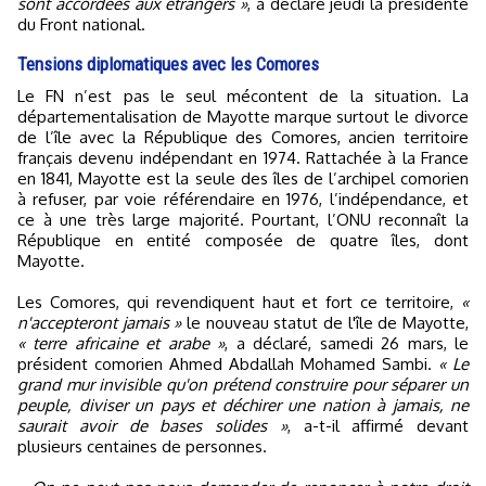
sont accordées aux étrangers »
, a déclaré jeudi la présidente
du Front national.
Tensions diplomatiques avec les Comores
Le FN n’est pas le seul mécontent de la situation. La
départementalisation de Mayotte marque surtout le divorce
de l’île avec la République des Comores, ancien territoire
français devenu indépendant en 1974. Rattachée à la France
en 1841, Mayotte est la seule des îles de l’archipel comorien
à refuser, par voie référendaire en 1976, l’indépendance, et
ce à une très large majorité. Pourtant, l’ONU reconnaît la
République en entité composée de quatre îles, dont
Mayotte.
Les Comores, qui revendiquent haut et fort ce territoire,
«
n'accepteront jamais »
le nouveau statut de l'île de Mayotte,
« terre africaine et arabe »
, a déclaré, samedi 26 mars, le
président comorien Ahmed Abdallah Mohamed Sambi.
« Le
grand mur invisible qu'on prétend construire pour séparer un
peuple, diviser un pays et déchirer une nation à jamais, ne
saurait avoir de bases solides »
, a-t-il affirmé devant
plusieurs centaines de personnes.