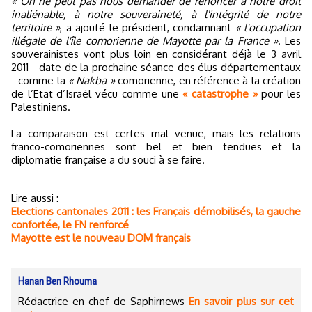
« On ne peut pas nous demander de renoncer à notre droit
inaliénable, à notre souveraineté, à l'intégrité de notre
territoire »
, a ajouté le président, condamnant
« l'occupation
illégale de l'île comorienne de Mayotte par la France »
. Les
souverainistes vont plus loin en considérant déjà le 3 avril
2011 - date de la prochaine séance des élus départementaux
- comme la
« Nakba »
comorienne, en référence à la création
de l’Etat d’Israël vécu comme une
« catastrophe »
pour les
Palestiniens.
La comparaison est certes mal venue, mais les relations
franco-comoriennes sont bel et bien tendues et la
diplomatie française a du souci à se faire.
Lire aussi :
Elections cantonales 2011 : les Français démobilisés, la gauche
confortée, le FN renforcé
Mayotte est le nouveau DOM français
Hanan Ben Rhouma
Rédactrice en chef de Saphirnews
En savoir plus sur cet