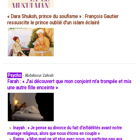
« Dara Shukoh, prince du soufisme » : François Gautier
ressuscite le prince oublié d'un islam éclairé
Psycho
-
Abdelnour Zahrali
Farah : « J’ai découvert que mon conjoint m’a trompée et mis
une autre fille enceinte »
Inayah : « Je pense au divorce du fait d’infidélités avant notre
mariage religieux, alors que nous étions en couple »
Rajiya : « Mon mari ne vit plus avec nous, ne participe pas aux