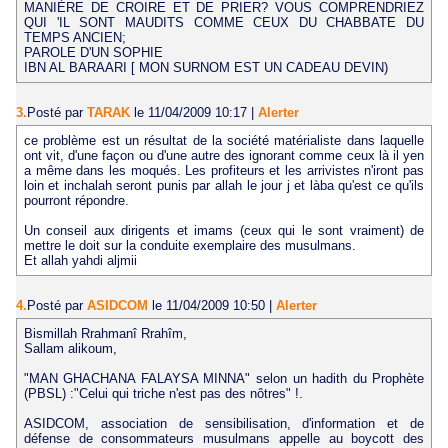
MANIÈRE DE CROIRE ET DE PRIER? VOUS COMPRENDRIEZ
QUI 'IL SONT MAUDITS COMME CEUX DU CHABBATE DU
TEMPS ANCIEN;
PAROLE D'UN SOPHIE
IBN AL BARAARI [ MON SURNOM EST UN CADEAU DEVIN)
3.
Posté par
TARAK
le 11/04/2009 10:17
|
Alerter
ce problème est un résultat de la société matérialiste dans laquelle
ont vit, d'une façon ou d'une autre des ignorant comme ceux là il yen
a même dans les moqués. Les profiteurs et les arrivistes n'iront pas
loin et inchalah seront punis par allah le jour j et làba qu'est ce qu'ils
pourront répondre.
Un conseil aux dirigents et imams (ceux qui le sont vraiment) de
mettre le doit sur la conduite exemplaire des musulmans.
Et allah yahdi aljmii
4.
Posté par
ASIDCOM
le 11/04/2009 10:50
|
Alerter
Bismillah Rrahmanî Rrahîm,
Sallam alikoum,
"MAN GHACHANA FALAYSA MINNA" selon un hadith du Prophète
(PBSL) :"Celui qui triche n'est pas des nôtres" !.
ASIDCOM, association de sensibilisation, d'information et de
défense de consommateurs musulmans appelle au boycott des