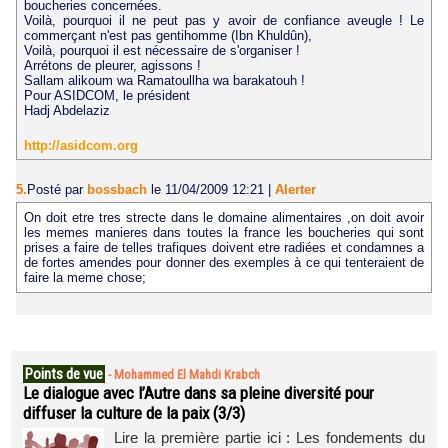
boucheries concernées.
Voilà, pourquoi il ne peut pas y avoir de confiance aveugle ! Le
commerçant n'est pas gentihomme (Ibn Khuldûn),
Voilà, pourquoi il est nécessaire de s'organiser !
Arrétons de pleurer, agissons !
Sallam alikoum wa Ramatoullha wa barakatouh !
Pour ASIDCOM, le président
Hadj Abdelaziz
http://asidcom.org
5.
Posté par
bossbach
le 11/04/2009 12:21
|
Alerter
On doit etre tres strecte dans le domaine alimentaires ,on doit avoir
les memes manieres dans toutes la france les boucheries qui sont
prises a faire de telles trafiques doivent etre radiées et condamnes a
de fortes amendes pour donner des exemples à ce qui tenteraient de
faire la meme chose;
Points de vue
-
Mohammed El Mahdi Krabch
Le dialogue avec l’Autre dans sa pleine diversité pour
diffuser la culture de la paix (3/3)
Lire la première partie ici : Les fondements du