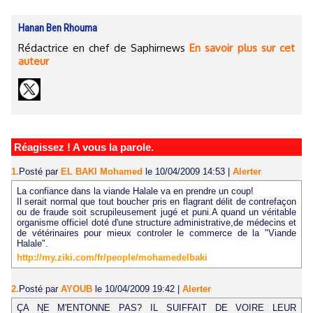
Hanan Ben Rhouma
Rédactrice en chef de Saphirnews
En savoir plus sur cet
auteur
Réagissez ! A vous la parole.
1.
Posté par
EL BAKI Mohamed
le 10/04/2009 14:53
|
Alerter
La confiance dans la viande Halale va en prendre un coup!
Il serait normal que tout boucher pris en flagrant délit de contrefaçon
ou de fraude soit scrupileusement jugé et puni.A quand un véritable
organisme officiel doté d'une structure administrative,de médecins et
de vétérinaires pour mieux controler le commerce de la "Viande
Halale".
http://my.ziki.com/fr/people/mohamedelbaki
2.
Posté par
AYOUB
le 10/04/2009 19:42
|
Alerter
ÇA NE M'ENTONNE PAS? IL SUIFFAIT DE VOIRE LEUR