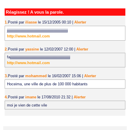
Réagissez ! A vous la parole.
1.
Posté par
iliasse
le 15/12/2005 00:10
|
Alerter
jjjjjjjjjjjjjjjjjjjjjjjjjjjjjjjjjjjjjjjjjjjjjjjjjjjjjjjjjjjjjjjjjjjjjj
http://www.hotmail.com
2.
Posté par
yassine
le 12/02/2007 12:00
|
Alerter
fajjjjjjjjjjjjjjjjjjjjjjjjjjjjjjjjjjjjjjjjjjjjjjjjjjjjjjjjjjjjjjjjjjjjj
http://www.hotmail.com
3.
Posté par
mohammed
le 16/02/2007 15:06
|
Alerter
Hoceima, une ville de plus de 100 000 habitants
4.
Posté par
imane
le 17/08/2010 21:32
|
Alerter
moi je vien de cette vile