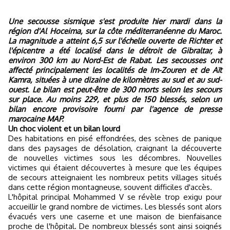
Une secousse sismique s'est produite hier mardi dans la
région d'Al Hoceima, sur la côte méditerranéenne du Maroc.
La magnitude a atteint 6,5 sur l'échelle ouverte de Richter et
l'épicentre a été localisé dans le détroit de Gibraltar, à
environ 300 km au Nord-Est de Rabat. Les secousses ont
affecté principalement les localités de Im-Zouren et de Aït
Kamra, situées à une dizaine de kilomètres au sud et au sud-
ouest. Le bilan est peut-être de 300 morts selon les secours
sur place. Au moins 229, et plus de 150 blessés, selon un
bilan encore provisoire fourni par l'agence de presse
marocaine MAP.
Un choc violent et un bilan lourd
Des habitations en pisé effondrées, des scènes de panique
dans des paysages de désolation, craignant la découverte
de nouvelles victimes sous les décombres. Nouvelles
victimes qui étaient découvertes à mesure que les équipes
de secours atteignaient les nombreux petits villages situés
dans cette région montagneuse, souvent difficiles d'accès.
L'hôpital principal Mohammed V se révèle trop exigu pour
accueillir le grand nombre de victimes. Les blessés sont alors
évacués vers une caserne et une maison de bienfaisance
proche de l'hôpital. De nombreux blessés sont ainsi soignés