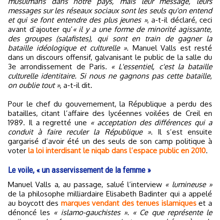
musulmans dans notre pays, mais leur message, leurs
messages sur les réseaux sociaux sont les seuls qu'on entend
et qui se font entendre des plus jeunes »
, a-t-il déclaré, ceci
avant d’ajouter qu’
« il y a une forme de minorité agissante,
des groupes (salafistes), qui sont en train de gagner la
bataille idéologique et culturelle »
. Manuel Valls est resté
dans un discours offensif, galvanisant le public de la salle du
3e arrondissement de Paris.
« L'essentiel, c'est la bataille
culturelle identitaire. Si nous ne gagnons pas cette bataille,
on oublie tout »
, a-t-il dit.
Pour le chef du gouvernement, la République a perdu des
batailles, citant l’affaire des lycéennes voilées de Creil en
1989. Il a regretté une
« acceptation des différences qui a
conduit à faire reculer la République »
. Il s’est ensuite
gargarisé d’avoir été un des seuls de son camp politique à
voter
la loi interdisant le niqab dans l’espace public en 2010
.
Le voile, « un asservissement de la femme »
Manuel Valls a, au passage, salué l’interview
« lumineuse »
de la philosophe milliardaire Elisabeth Badinter qui a appelé
au boycott des
marques vendant des tenues islamiques
et a
dénoncé les
« islamo-gauchistes »
.
« Ce que représente le