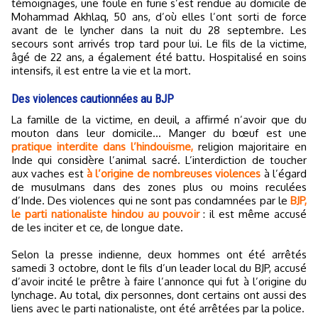
témoignages, une foule en furie s’est rendue au domicile de
Mohammad Akhlaq, 50 ans, d’où elles l’ont sorti de force
avant de le lyncher dans la nuit du 28 septembre. Les
secours sont arrivés trop tard pour lui. Le fils de la victime,
âgé de 22 ans, a également été battu. Hospitalisé en soins
intensifs, il est entre la vie et la mort.
Des violences cautionnées au BJP
La famille de la victime, en deuil, a affirmé n’avoir que du
mouton dans leur domicile... Manger du bœuf est une
pratique interdite dans l’hindouisme,
religion majoritaire en
Inde qui considère l’animal sacré. L’interdiction de toucher
aux vaches est
à l’origine de nombreuses violences
à l’égard
de musulmans dans des zones plus ou moins reculées
d’Inde. Des violences qui ne sont pas condamnées par le
BJP,
le parti nationaliste hindou au pouvoir
: il est même accusé
de les inciter et ce, de longue date.
Selon la presse indienne, deux hommes ont été arrêtés
samedi 3 octobre, dont le fils d’un leader local du BJP, accusé
d’avoir incité le prêtre à faire l’annonce qui fut à l’origine du
lynchage. Au total, dix personnes, dont certains ont aussi des
liens avec le parti nationaliste, ont été arrêtées par la police.