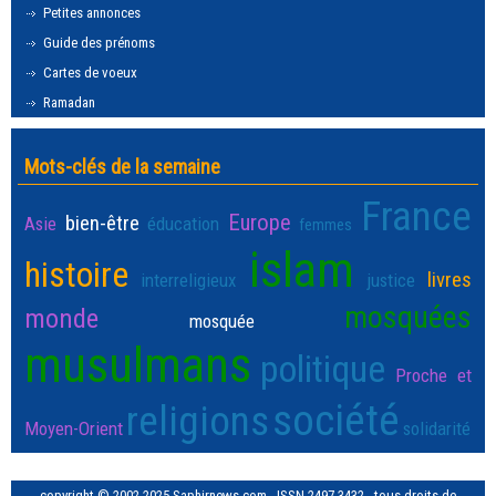
Petites annonces
Guide des prénoms
Cartes de voeux
Ramadan
Mots-clés de la semaine
France
Europe
bien-être
Asie
éducation
femmes
islam
histoire
livres
interreligieux
justice
mosquées
monde
mosquée
musulmans
politique
Proche et
société
religions
Moyen-Orient
solidarité
copyright © 2002-2025 Saphirnews.com - ISSN 2497-3432 - tous droits de