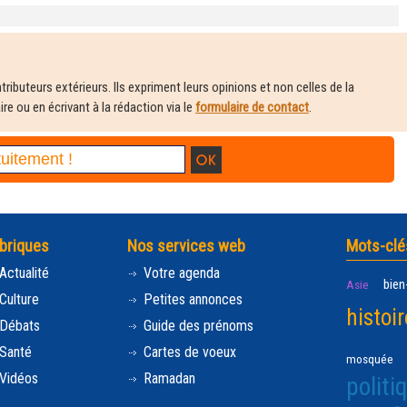
ributeurs extérieurs. Ils expriment leurs opinions et non celles de la
e ou en écrivant à la rédaction via le
formulaire de contact
.
briques
Nos services web
Mots-clé
Actualité
Votre agenda
bien
Asie
Culture
Petites annonces
histoir
Débats
Guide des prénoms
Santé
Cartes de voeux
mosquée
Vidéos
Ramadan
politi