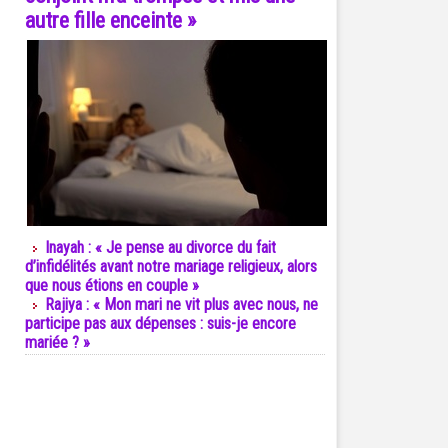
autre fille enceinte »
Inayah : « Je pense au divorce du fait
d’infidélités avant notre mariage religieux, alors
que nous étions en couple »
Rajiya : « Mon mari ne vit plus avec nous, ne
participe pas aux dépenses : suis-je encore
mariée ? »