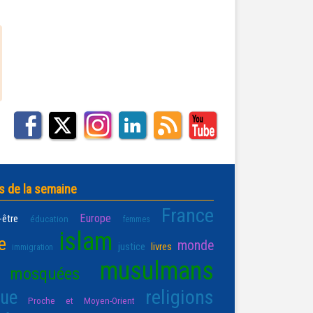
s de la semaine
France
Europe
-être
éducation
femmes
islam
e
monde
justice
livres
immigration
musulmans
mosquées
religions
que
Proche et Moyen-Orient