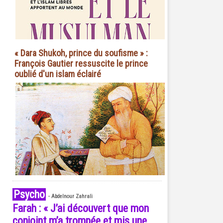
« Dara Shukoh, prince du soufisme » :
François Gautier ressuscite le prince
oublié d'un islam éclairé
Psycho
-
Abdelnour Zahrali
Farah : « J’ai découvert que mon
conjoint m’a trompée et mis une