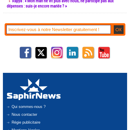
Rajiya : « Mon mari ne vit plus avec nous, ne participe pas aux
dépenses : suis-je encore mariée ? »
Qui sommes-nous ?
Nous contacter
Régie publicitaire