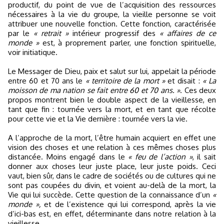
productif, du point de vue de l’acquisition des ressources
nécessaires à la vie du groupe, la vieille personne se voit
attribuer une nouvelle fonction. Cette fonction, caractérisée
par le
« retrait »
intérieur progressif des
« affaires de ce
monde »
est, à proprement parler, une fonction spirituelle,
voir initiatique.
Le Messager de Dieu, paix et salut sur lui, appelait la période
entre 60 et 70 ans le
« territoire de la mort »
et disait :
« La
moisson de ma nation se fait entre 60 et 70 ans. »
. Ces deux
propos montrent bien le double aspect de la vieillesse, en
tant que fin : tournée vers la mort, et en tant que récolte
pour cette vie et la Vie dernière : tournée vers la vie.
A l’approche de la mort, l’être humain acquiert en effet une
vision des choses et une relation à ces mêmes choses plus
distancée. Moins engagé dans le
« feu de l’action »
, il sait
donner aux choses leur juste place, leur juste poids. Ceci
vaut, bien sûr, dans le cadre de sociétés ou de cultures qui ne
sont pas coupées du divin, et voient au-delà de la mort, la
Vie qui lui succède. Cette question de la connaissance d’un
«
monde »,
et de l’existence qui lui correspond, après la vie
d’ici-bas est, en effet, déterminante dans notre relation à la
vieillesse.