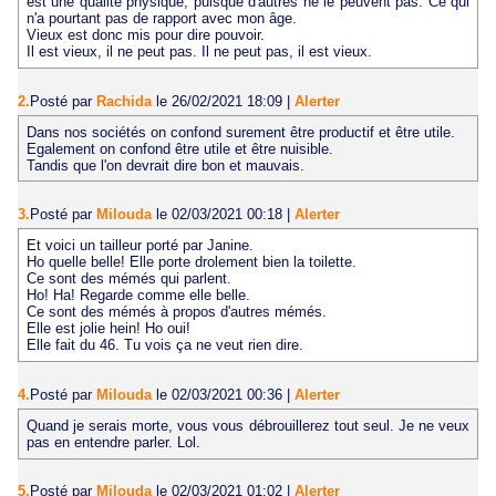
est une qualité physique, puisque d'autres ne le peuvent pas. Ce qui
n'a pourtant pas de rapport avec mon âge.
Vieux est donc mis pour dire pouvoir.
Il est vieux, il ne peut pas. Il ne peut pas, il est vieux.
2.
Posté par
Rachida
le 26/02/2021 18:09
|
Alerter
Dans nos sociétés on confond surement être productif et être utile.
Egalement on confond être utile et être nuisible.
Tandis que l'on devrait dire bon et mauvais.
3.
Posté par
Milouda
le 02/03/2021 00:18
|
Alerter
Et voici un tailleur porté par Janine.
Ho quelle belle! Elle porte drolement bien la toilette.
Ce sont des mémés qui parlent.
Ho! Ha! Regarde comme elle belle.
Ce sont des mémés à propos d'autres mémés.
Elle est jolie hein! Ho oui!
Elle fait du 46. Tu vois ça ne veut rien dire.
4.
Posté par
Milouda
le 02/03/2021 00:36
|
Alerter
Quand je serais morte, vous vous débrouillerez tout seul. Je ne veux
pas en entendre parler. Lol.
5.
Posté par
Milouda
le 02/03/2021 01:02
|
Alerter