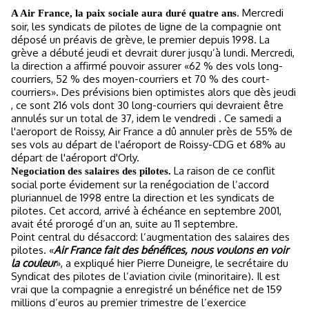
.
Mercredi
A Air France, la paix sociale aura duré quatre ans
soir, les syndicats de pilotes de ligne de la compagnie ont
déposé un préavis de grève, le premier depuis 1998. La
grève a débuté jeudi et devrait durer jusqu’à lundi. Mercredi,
la direction a affirmé pouvoir assurer «62 % des vols long-
courriers, 52 % des moyen-courriers et 70 % des court-
courriers». Des prévisions bien optimistes alors que dès jeudi
, ce sont 216 vols dont 30 long-courriers qui devraient être
annulés sur un total de 37, idem le vendredi . Ce samedi a
l'aeroport de Roissy, Air France a dû annuler près de 55% de
ses vols au départ de l'aéroport de Roissy-CDG et 68% au
départ de l'aéroport d'Orly.
La raison de ce conflit
Negociation des salaires des pilotes.
social porte évidement sur la renégociation de l’accord
pluriannuel de 1998 entre la direction et les syndicats de
pilotes. Cet accord, arrivé à échéance en septembre 2001,
avait été prorogé d’un an, suite au 11 septembre.
Point central du désaccord: l’augmentation des salaires des
pilotes. «
Air France fait des bénéfices, nous voulons en voir
la couleur
», a expliqué hier Pierre Duneigre, le secrétaire du
Syndicat des pilotes de l’aviation civile (minoritaire). Il est
vrai que la compagnie a enregistré un bénéfice net de 159
millions d’euros au premier trimestre de l’exercice