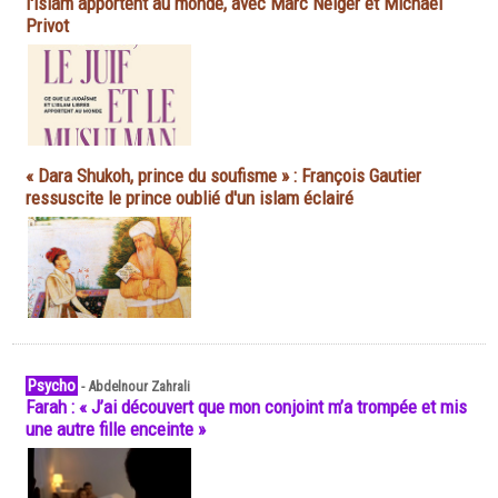
l'islam apportent au monde, avec Marc Neiger et Michaël
Privot
« Dara Shukoh, prince du soufisme » : François Gautier
ressuscite le prince oublié d'un islam éclairé
Psycho
-
Abdelnour Zahrali
Farah : « J’ai découvert que mon conjoint m’a trompée et mis
une autre fille enceinte »