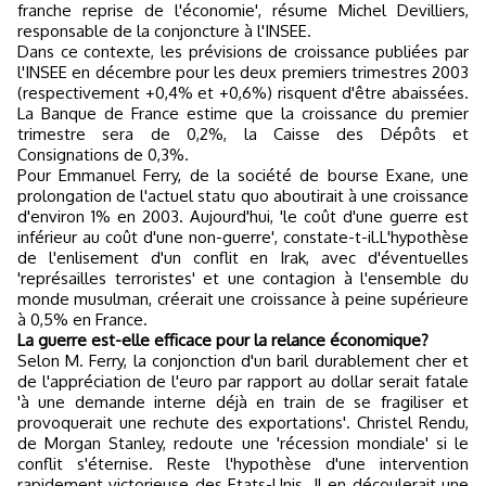
franche reprise de l'économie', résume Michel Devilliers,
responsable de la conjoncture à l'INSEE.
Dans ce contexte, les prévisions de croissance publiées par
l'INSEE en décembre pour les deux premiers trimestres 2003
(respectivement +0,4% et +0,6%) risquent d'être abaissées.
La Banque de France estime que la croissance du premier
trimestre sera de 0,2%, la Caisse des Dépôts et
Consignations de 0,3%.
Pour Emmanuel Ferry, de la société de bourse Exane, une
prolongation de l'actuel statu quo aboutirait à une croissance
d'environ 1% en 2003. Aujourd'hui, 'le coût d'une guerre est
inférieur au coût d'une non-guerre', constate-t-il.L'hypothèse
de l'enlisement d'un conflit en Irak, avec d'éventuelles
'représailles terroristes' et une contagion à l'ensemble du
monde musulman, créerait une croissance à peine supérieure
à 0,5% en France.
La guerre est-elle efficace pour la relance économique?
Selon M. Ferry, la conjonction d'un baril durablement cher et
de l'appréciation de l'euro par rapport au dollar serait fatale
'à une demande interne déjà en train de se fragiliser et
provoquerait une rechute des exportations'. Christel Rendu,
de Morgan Stanley, redoute une 'récession mondiale' si le
conflit s'éternise. Reste l'hypothèse d'une intervention
rapidement victorieuse des Etats-Unis. Il en découlerait une