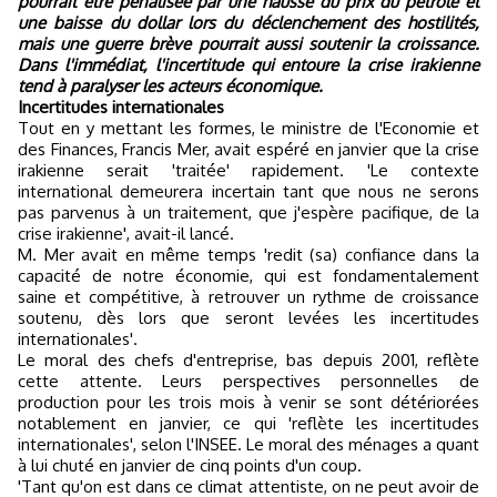
pourrait être pénalisée par une hausse du prix du pétrole et
une baisse du dollar lors du déclenchement des hostilités,
mais une guerre brève pourrait aussi soutenir la croissance.
Dans l'immédiat, l'incertitude qui entoure la crise irakienne
tend à paralyser les acteurs économique.
Incertitudes internationales
Tout en y mettant les formes, le ministre de l'Economie et
des Finances, Francis Mer, avait espéré en janvier que la crise
irakienne serait 'traitée' rapidement. 'Le contexte
international demeurera incertain tant que nous ne serons
pas parvenus à un traitement, que j'espère pacifique, de la
crise irakienne', avait-il lancé.
M. Mer avait en même temps 'redit (sa) confiance dans la
capacité de notre économie, qui est fondamentalement
saine et compétitive, à retrouver un rythme de croissance
soutenu, dès lors que seront levées les incertitudes
internationales'.
Le moral des chefs d'entreprise, bas depuis 2001, reflète
cette attente. Leurs perspectives personnelles de
production pour les trois mois à venir se sont détériorées
notablement en janvier, ce qui 'reflète les incertitudes
internationales', selon l'INSEE. Le moral des ménages a quant
à lui chuté en janvier de cinq points d'un coup.
'Tant qu'on est dans ce climat attentiste, on ne peut avoir de