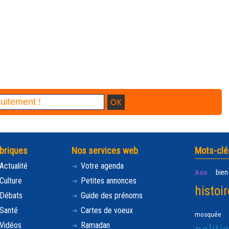
briques
Nos services web
Mots-clé
Actualité
Votre agenda
bien
Asie
Culture
Petites annonces
histoir
Débats
Guide des prénoms
Santé
Cartes de voeux
mosquée
Vidéos
Ramadan