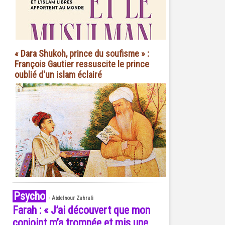
« Dara Shukoh, prince du soufisme » :
François Gautier ressuscite le prince
oublié d'un islam éclairé
Psycho
-
Abdelnour Zahrali
Farah : « J’ai découvert que mon
conjoint m’a trompée et mis une