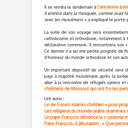
l’ancienne bas
Il se rendra le lendemain à
Il entrera dans la mosquée, comme avait fai
avec les musulmans »
, a expliqué le porte
La suite de son voyage sera essentielle
catholicisme et orthodoxie, notamment à tr
déclaration commune. Il rencontrera son «
Ce dernier n’a qu’une petite poignée de fidè
d’honneur du monde orthodoxe et son auto
Un important dispositif de sécurité sera
pays à majorité musulmane après la Jordani
aller à la rencontre de réfugiés syriens et
chrétiens de Mossoul qui ont fui les pers
Lire aussi :
Le 4e Forum islamo-chrétien « pour pro
Les religieux du monde arabe unanimes c
Le pape François dénonce la « tyrannie in
Pape François, à Jérusalem : « Que person