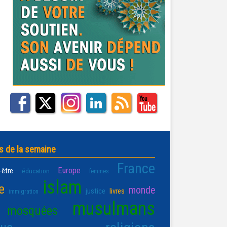
s de la semaine
France
Europe
-être
éducation
femmes
islam
e
monde
justice
livres
immigration
musulmans
mosquées