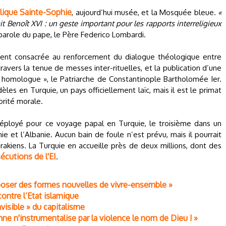
ilique Sainte-Sophie
, aujourd’hui musée, et la Mosquée bleue.
«
t Benoît XVI : un geste important pour les rapports interreligieux
-parole du pape, le Père Federico Lombardi.
ment consacrée au renforcement du dialogue théologique entre
avers la tenue de messes inter-rituelles, et la publication d’une
 homologue », le Patriarche de Constantinople Bartholomée Ier.
les en Turquie, un pays officiellement laïc, mais il est le primat
rité morale.
 déployé pour ce voyage papal en Turquie, le troisième dans un
e et l’Albanie. Aucun bain de foule n’est prévu, mais il pourrait
 irakiens. La Turquie en accueille près de deux millions, dont des
écutions de l'EI
.
poser des formes nouvelles de vivre-ensemble »
ontre l’Etat islamique
visible » du capitalisme
ne n'instrumentalise par la violence le nom de Dieu ! »