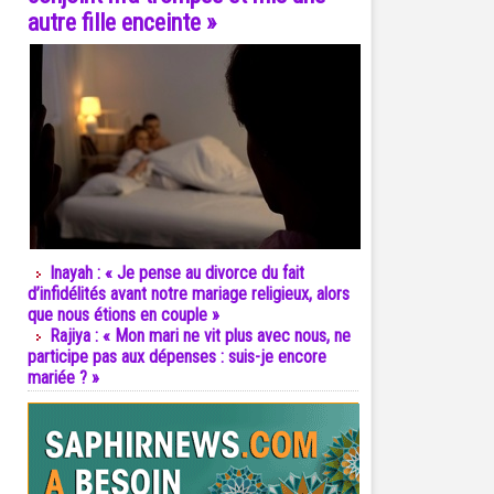
autre fille enceinte »
Inayah : « Je pense au divorce du fait
d’infidélités avant notre mariage religieux, alors
que nous étions en couple »
Rajiya : « Mon mari ne vit plus avec nous, ne
participe pas aux dépenses : suis-je encore
mariée ? »