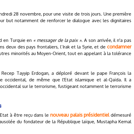
ndredi 28 novembre, pour une visite de trois jours. Une première
our but notamment de renforcer le dialogue avec les dignitaires
nd en Turquie en
« messager de la paix »
. A son arrivée, il n'a pas
condamner
 deux des pays frontaliers, l’Irak et la Syrie, et de
autres minorités au Moyen-Orient, tout en appelant à la tolérance
, Recep Tayyip Erdogan, a déploré devant le pape François la
 occidental, de même que l'Etat islamique et al-Qaïda. Il a
occidental sur le terrorisme, fustigeant notamment le terrorisme
s
nouveau palais présidentiel
’Etat à être reçu dans le
démesuré
 mausolée du fondateur de la République laïque, Mustapha Kemal