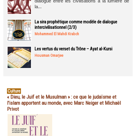
dialogue entre les civilisations à la lumière de
la...
La sira prophétique comme modèle de dialogue
intercivilisationnel (2/3)
Mohammed El Mahdi Krabch
Les vertus du verset du Trône – Ayat al-Kursi
Housman Omarjee
Culture
« Dieu, le Juif et le Musulman » : ce que le judaïsme et
l'islam apportent au monde, avec Marc Neiger et Michaël
Privot