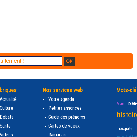
briques
Nos services web
Mots-clé
Actualité
Votre agenda
bien
Asie
Culture
Petites annonces
histoir
Débats
Guide des prénoms
Santé
Cartes de voeux
mosquée
Vidéos
Ramadan