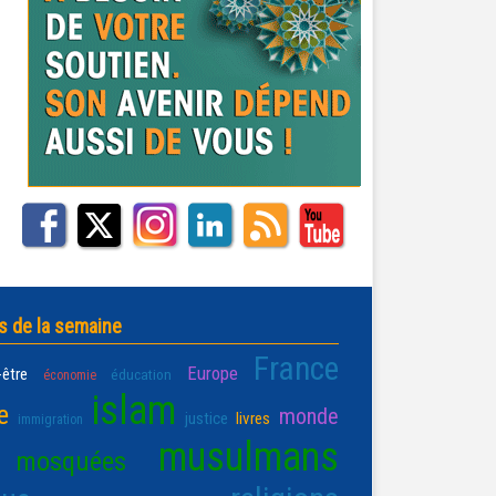
s de la semaine
France
Europe
-être
éducation
économie
islam
e
monde
justice
livres
immigration
musulmans
mosquées