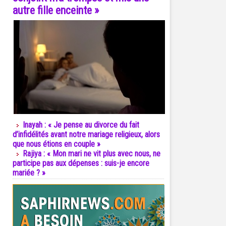
autre fille enceinte »
Inayah : « Je pense au divorce du fait
d’infidélités avant notre mariage religieux, alors
que nous étions en couple »
Rajiya : « Mon mari ne vit plus avec nous, ne
participe pas aux dépenses : suis-je encore
mariée ? »