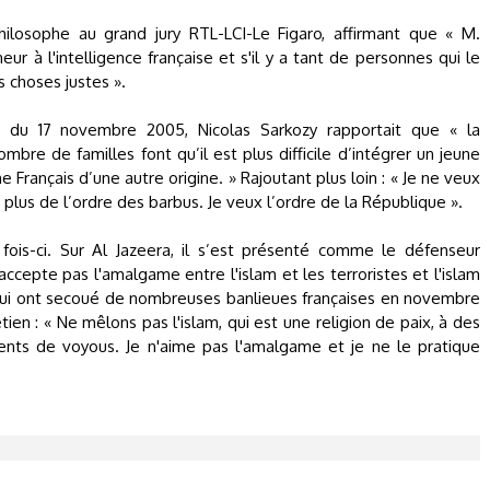
hilosophe au grand jury RTL-LCI-Le Figaro, affirmant que « M.
neur à l'intelligence française et s'il y a tant de personnes qui le
es choses justes ».
s du 17 novembre 2005, Nicolas Sarkozy rapportait que « la
mbre de familles font qu’il est plus difficile d’intégrer un jeune
ne Français d’une autre origine. » Rajoutant plus loin : « Je ne veux
 plus de l’ordre des barbus. Je veux l’ordre de la République ».
is-ci. Sur Al Jazeera, il s’est présenté comme le défenseur
ccepte pas l'amalgame entre l'islam et les terroristes et l'islam
 qui ont secoué de nombreuses banlieues françaises en novembre
retien : « Ne mêlons pas l'islam, qui est une religion de paix, à des
ts de voyous. Je n'aime pas l'amalgame et je ne le pratique