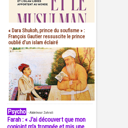
« Dara Shukoh, prince du soufisme » :
François Gautier ressuscite le prince
oublié d'un islam éclairé
Psycho
-
Abdelnour Zahrali
Farah : « J’ai découvert que mon
conjoint m’a trompée et mis une