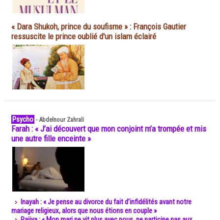
« Dara Shukoh, prince du soufisme » : François Gautier
ressuscite le prince oublié d'un islam éclairé
Psycho
-
Abdelnour Zahrali
Farah : « J’ai découvert que mon conjoint m’a trompée et mis
une autre fille enceinte »
Inayah : « Je pense au divorce du fait d’infidélités avant notre
mariage religieux, alors que nous étions en couple »
Rajiya : « Mon mari ne vit plus avec nous, ne participe pas aux