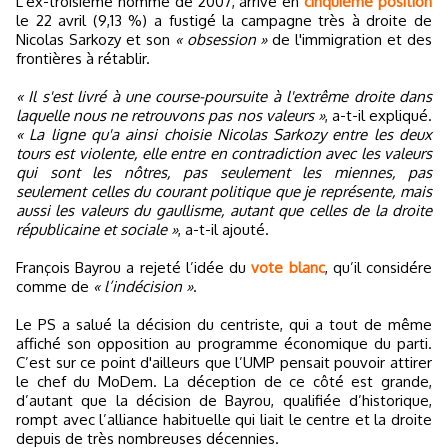
L’ex-troisième homme de 2007, arrivé en
cinquième position
le 22 avril (9,13 %) a fustigé la campagne très à droite de
Nicolas Sarkozy et son
« obsession »
de l'immigration et des
frontières à rétablir.
« Il s'est livré à une course-poursuite à l'extrême droite dans
laquelle nous ne retrouvons pas nos valeurs »
, a-t-il expliqué.
« La ligne qu'a ainsi choisie Nicolas Sarkozy entre les deux
tours est violente, elle entre en contradiction avec les valeurs
qui sont les nôtres, pas seulement les miennes, pas
seulement celles du courant politique que je représente, mais
aussi les valeurs du gaullisme, autant que celles de la droite
républicaine et sociale »
, a-t-il ajouté.
François Bayrou a rejeté l’idée du
vote blanc
, qu’il considére
comme de
« l’indécision »
.
Le PS a salué la décision du centriste, qui a tout de même
affiché son opposition au programme économique du parti.
C’est sur ce point d'ailleurs que l’UMP pensait pouvoir attirer
le chef du MoDem. La déception de ce côté est grande,
d’autant que la décision de Bayrou, qualifiée d’historique,
rompt avec l’alliance habituelle qui liait le centre et la droite
depuis de très nombreuses décennies.