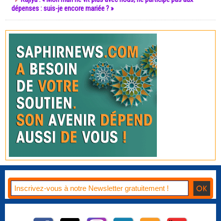
dépenses : suis-je encore mariée ? »