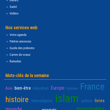
Débats
Santé
Vidéos
Nos services web
Votre agenda
Petites annonces
Guide des prénoms
Cartes de voeux
Ramadan
Mots-clés de la semaine
France
Europe
bien-être
Asie
éducation
femmes
islam
histoire
livres
interreligieux
justice
mosquées
monde
mosquée