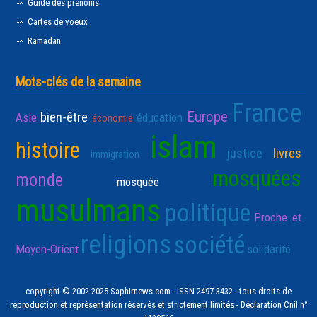
Guide des prénoms
Cartes de voeux
Ramadan
Mots-clés de la semaine
France
Europe
bien-être
Asie
éducation
économie
islam
histoire
justice
livres
immigration
mosquées
monde
mosquée
musulmans
politique
Proche et
religions
société
Moyen-Orient
solidarité
copyright © 2002-2025 Saphirnews.com - ISSN 2497-3432 - tous droits de
reproduction et représentation réservés et strictement limités - Déclaration Cnil n°