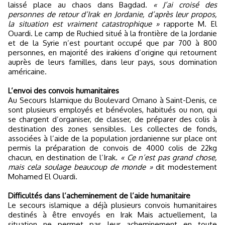
laissé place au chaos dans Bagdad.
« J’ai croisé des
personnes de retour d’Irak en Jordanie, d’après leur propos,
la situation est vraiment catastrophique »
rapporte M. El
Ouardi. Le camp de Ruchied situé à la frontière de la Jordanie
et de la Syrie n’est pourtant occupé que par 700 à 800
personnes, en majorité des irakiens d’origine qui retournent
auprès de leurs familles, dans leur pays, sous domination
américaine.
L’envoi des convois humanitaires
Au Secours Islamique du Boulevard Ornano à Saint-Denis, ce
sont plusieurs employés et bénévoles, habitués ou non, qui
se chargent d’organiser, de classer, de préparer des colis à
destination des zones sensibles. Les collectes de fonds,
associées à l’aide de la population jordanienne sur place ont
permis la préparation de convois de 4000 colis de 22kg
chacun, en destination de l’Irak
. « Ce n’est pas grand chose,
mais cela soulage beaucoup de monde »
dit modestement
Mohamed El Ouardi.
Difficultés dans l’acheminement de l’aide humanitaire
Le secours islamique a déjà plusieurs convois humanitaires
destinés à être envoyés en Irak Mais actuellement, la
situation ne permet pas leur acheminement en toute