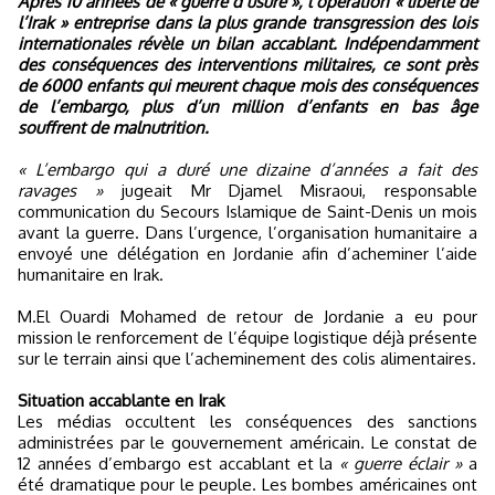
Après 10 années de « guerre d’usure », l’opération « liberté de
l’Irak » entreprise dans la plus grande transgression des lois
internationales révèle un bilan accablant. Indépendamment
des conséquences des interventions militaires, ce sont près
de 6000 enfants qui meurent chaque mois des conséquences
de l’embargo, plus d’un million d’enfants en bas âge
souffrent de malnutrition.
« L’embargo qui a duré une dizaine d’années a fait des
ravages »
jugeait Mr Djamel Misraoui, responsable
communication du Secours Islamique de Saint-Denis un mois
avant la guerre. Dans l’urgence, l’organisation humanitaire a
envoyé une délégation en Jordanie afin d’acheminer l’aide
humanitaire en Irak.
M.El Ouardi Mohamed de retour de Jordanie a eu pour
mission le renforcement de l’équipe logistique déjà présente
sur le terrain ainsi que l’acheminement des colis alimentaires.
Situation accablante en Irak
Les médias occultent les conséquences des sanctions
administrées par le gouvernement américain. Le constat de
12 années d’embargo est accablant et la
« guerre éclair »
a
été dramatique pour le peuple. Les bombes américaines ont